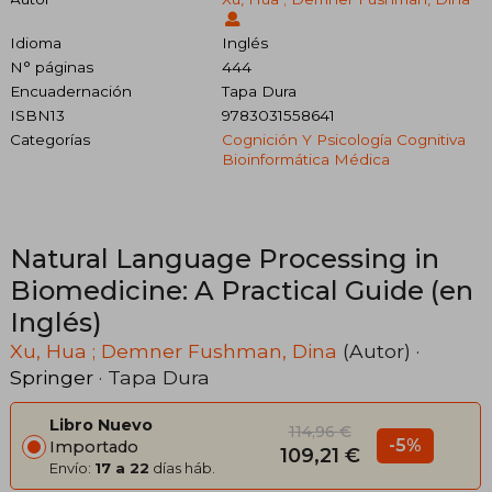
Idioma
Inglés
N° páginas
444
Encuadernación
Tapa Dura
ISBN13
9783031558641
Categorías
Cognición Y Psicología Cognitiva
Bioinformática Médica
Natural Language Processing in
Biomedicine: A Practical Guide (en
Inglés)
Xu, Hua ; Demner Fushman, Dina
(Autor) ·
Springer
· Tapa Dura
Libro Nuevo
114,96 €
-5%
Importado
109,21 €
Envío:
17 a 22
días háb.