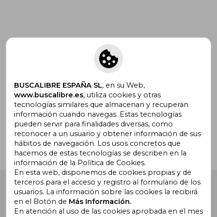
Suscríbete para recibir ofertas y
promociones
BUSCALIBRE ESPAÑA SL
, en su Web,
www.buscalibre.es
, utiliza cookies y otras
tecnologías similares que almacenan y recuperan
¿Necesitas ayuda?
información cuando navegas. Estas tecnologías
pueden servir para finalidades diversas, como
reconocer a un usuario y obtener información de sus
Ir a Centro de Soporte
hábitos de navegación. Los usos concretos que
hacemos de estas tecnologías se describen en la
información de la Política de Cookies.
En esta web, disponemos de cookies propias y de
terceros para el acceso y registro al formulario de los
Buscalibre España
. Calle Energía, 65, Nave 3 (08940),
usuarios. La información sobre las cookies la recibirá
Cornellà de Llobregat, Barcelona. Derechos Reservados.
en el Botón de
Más Información.
En atención al uso de las cookies aprobada en el mes