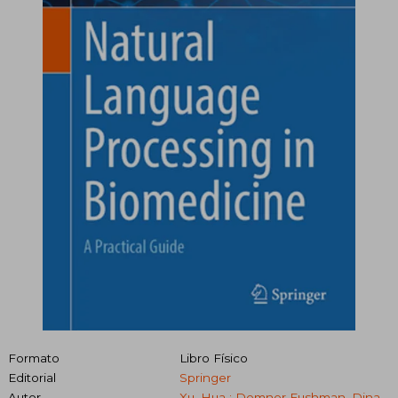
Formato
Libro Físico
Editorial
Springer
Autor
Xu, Hua ; Demner Fushman, Dina