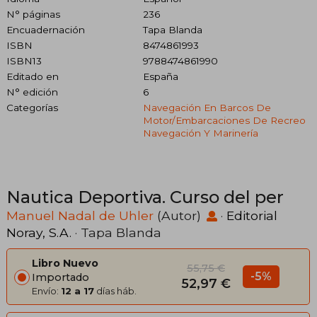
N° páginas
236
Encuadernación
Tapa Blanda
ISBN
8474861993
ISBN13
9788474861990
Editado en
España
N° edición
6
Categorías
Navegación En Barcos De
Motor/embarcaciones De Recreo
Navegación Y Marinería
Nautica Deportiva. Curso del per
Manuel Nadal de Uhler
(Autor)
·
Editorial
Noray, S.A.
· Tapa Blanda
Libro Nuevo
55,75 €
-5%
Importado
52,97 €
Envío:
12 a 17
días háb.