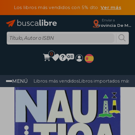
Los libros más vendidos con 5% dto
Ver más
Enviar a
Provincia De Madrid
0
MENÚ
Libros más vendidos
Libros importados más v