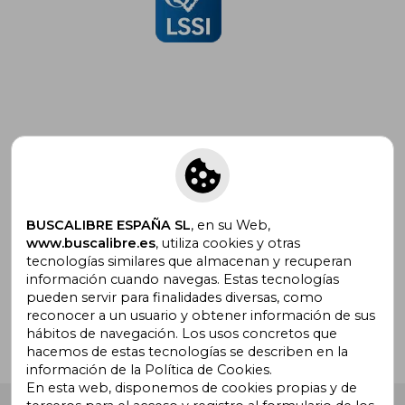
Suscríbete para recibir ofertas y
promociones
BUSCALIBRE ESPAÑA SL
, en su Web,
www.buscalibre.es
, utiliza cookies y otras
tecnologías similares que almacenan y recuperan
¿Necesitas ayuda?
información cuando navegas. Estas tecnologías
pueden servir para finalidades diversas, como
reconocer a un usuario y obtener información de sus
Ir a Centro de Soporte
hábitos de navegación. Los usos concretos que
hacemos de estas tecnologías se describen en la
información de la Política de Cookies.
En esta web, disponemos de cookies propias y de