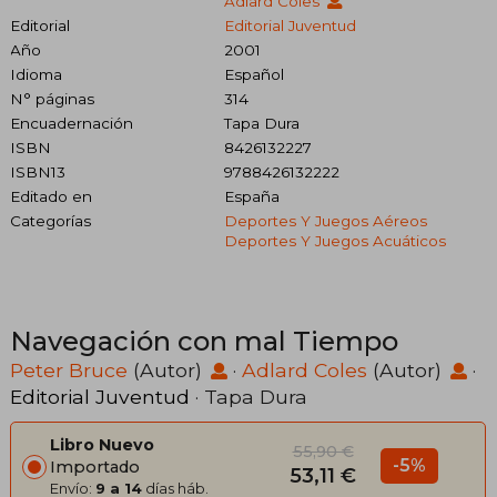
Adlard Coles
Editorial
Editorial Juventud
Año
2001
Idioma
Español
N° páginas
314
Encuadernación
Tapa Dura
ISBN
8426132227
ISBN13
9788426132222
Editado en
España
Categorías
Deportes Y Juegos Aéreos
Deportes Y Juegos Acuáticos
Navegación con mal Tiempo
Peter Bruce
(Autor)
·
Adlard Coles
(Autor)
·
Editorial Juventud
· Tapa Dura
Libro Nuevo
55,90 €
-5%
Importado
53,11 €
Envío:
9 a 14
días háb.