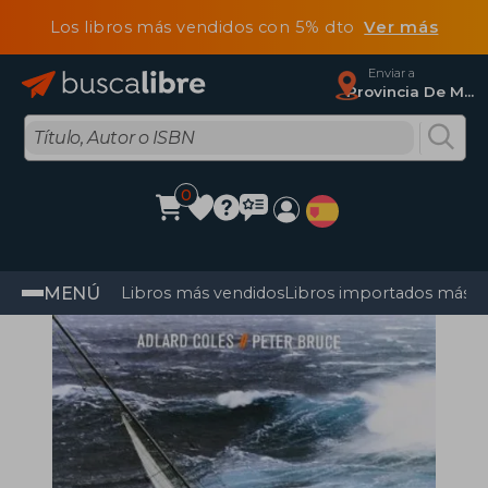
Los libros más vendidos con 5% dto
Ver más
Enviar a
Provincia De Madrid
0
MENÚ
Libros más vendidos
Libros importados más v