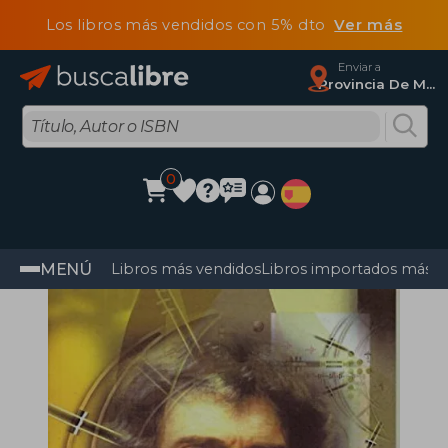
Los libros más vendidos con 5% dto
Ver más
Enviar a
Provincia De Madrid
0
MENÚ
Libros más vendidos
Libros importados más v