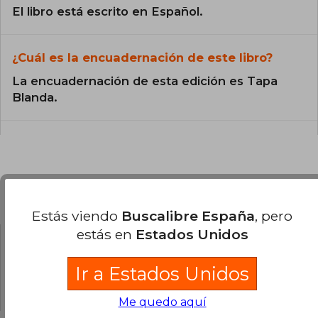
El libro está escrito en Español.
¿Cuál es la encuadernación de este libro?
La encuadernación de esta edición es Tapa
Blanda.
Preguntas y respuestas sobre el libro
Estás viendo
Buscalibre España
, pero
estás en
Estados Unidos
¿Tienes una pregunta sobre el libro?
Inicia
Ir a Estados Unidos
sesión
para poder agregar tu propia pregunta.
Me quedo aquí