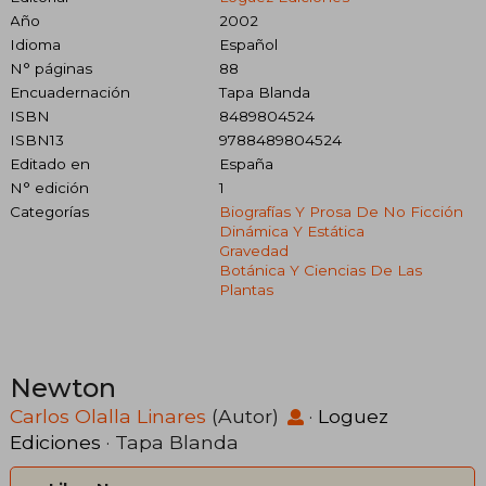
Año
2002
Idioma
Español
N° páginas
88
Encuadernación
Tapa Blanda
ISBN
8489804524
ISBN13
9788489804524
Editado en
España
N° edición
1
Categorías
Biografías Y Prosa De No Ficción
Dinámica Y Estática
Gravedad
Botánica Y Ciencias De Las
Plantas
Newton
Carlos Olalla Linares
(Autor)
·
Loguez
Ediciones
· Tapa Blanda