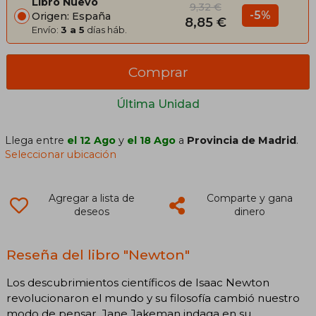
Libro Nuevo
9,32 €
-5%
Origen: España
8,85 €
Envío:
3 a 5
días háb.
Comprar
Última Unidad
Llega entre
el 12 Ago
y
el 18 Ago
a
Provincia de Madrid
.
Seleccionar ubicación
Agregar a lista de
Comparte y gana
deseos
dinero
Reseña del libro "Newton"
Los descubrimientos científicos de Isaac Newton
revolucionaron el mundo y su filosofía cambió nuestro
modo de pensar. Jane Jakeman indaga en su