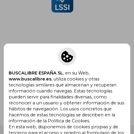
Suscríbete para recibir ofertas y
promociones
BUSCALIBRE ESPAÑA SL
, en su Web,
www.buscalibre.es
, utiliza cookies y otras
tecnologías similares que almacenan y recuperan
¿Necesitas ayuda?
información cuando navegas. Estas tecnologías
pueden servir para finalidades diversas, como
reconocer a un usuario y obtener información de sus
Ir a Centro de Soporte
hábitos de navegación. Los usos concretos que
hacemos de estas tecnologías se describen en la
información de la Política de Cookies.
En esta web, disponemos de cookies propias y de
terceros para el acceso y registro al formulario de los
Buscalibre España
. Calle Energía, 65, Nave 3 (08940),