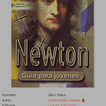
Formato
Libro Físico
Autor
Carlos Olalla Linares
Editorial
Loguez Ediciones