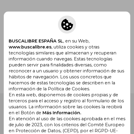
Suscríbete para recibir ofertas y
promociones
BUSCALIBRE ESPAÑA SL
, en su Web,
www.buscalibre.es
, utiliza cookies y otras
tecnologías similares que almacenan y recuperan
¿Necesitas ayuda?
información cuando navegas. Estas tecnologías
pueden servir para finalidades diversas, como
reconocer a un usuario y obtener información de sus
Ir a Centro de Soporte
hábitos de navegación. Los usos concretos que
hacemos de estas tecnologías se describen en la
información de la Política de Cookies.
En esta web, disponemos de cookies propias y de
terceros para el acceso y registro al formulario de los
Buscalibre España
. Calle Energía, 65, Nave 3 (08940),
usuarios. La información sobre las cookies la recibirá
Cornellà de Llobregat, Barcelona. Derechos Reservados.
en el Botón de
Más Información.
En atención al uso de las cookies aprobada en el mes
de julio de 2023, con los criterios del Comité Europeo
en Protección de Datos, (CEPD), por el RGPD-UE-