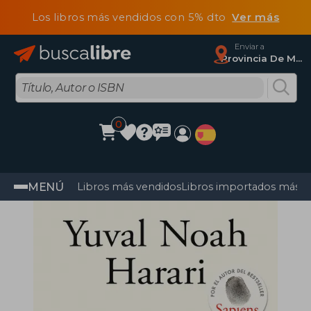
Los libros más vendidos con 5% dto
Ver más
Enviar a
Provincia De Madrid
0
MENÚ
Libros más vendidos
Libros importados más v