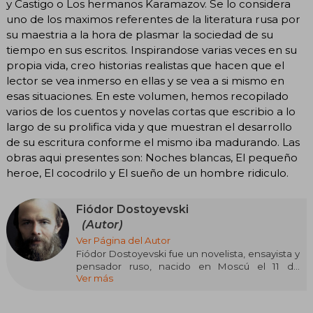
y Castigo o Los hermanos Karamazov. Se lo considera
uno de los maximos referentes de la literatura rusa por
su maestria a la hora de plasmar la sociedad de su
tiempo en sus escritos. Inspirandose varias veces en su
propia vida, creo historias realistas que hacen que el
lector se vea inmerso en ellas y se vea a si mismo en
esas situaciones. En este volumen, hemos recopilado
varios de los cuentos y novelas cortas que escribio a lo
largo de su prolifica vida y que muestran el desarrollo
de su escritura conforme el mismo iba madurando. Las
obras aqui presentes son: Noches blancas, El pequeño
heroe, El cocodrilo y El sueño de un hombre ridiculo.
Fiódor Dostoyevski
(Autor)
Ver Página del Autor
Fiódor Dostoyevski fue un novelista, ensayista y
pensador ruso, nacido en Moscú el 11 de
Ver más
noviembre de 1821 y fallecido en San
Petersburgo el 9 de febrero de 1881. Es
considerado uno de los más grandes escritores