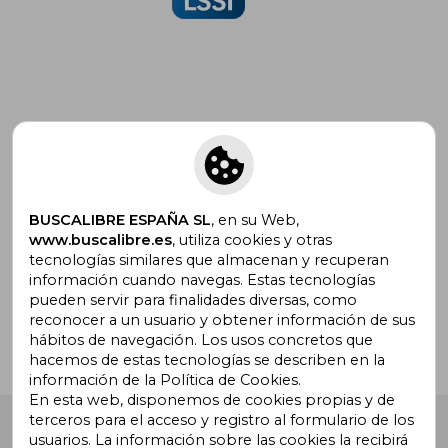
Suscríbete para recibir ofertas y
promociones
BUSCALIBRE ESPAÑA SL
, en su Web,
www.buscalibre.es
, utiliza cookies y otras
tecnologías similares que almacenan y recuperan
¿Necesitas ayuda?
información cuando navegas. Estas tecnologías
pueden servir para finalidades diversas, como
reconocer a un usuario y obtener información de sus
Ir a Centro de Soporte
hábitos de navegación. Los usos concretos que
hacemos de estas tecnologías se describen en la
información de la Política de Cookies.
En esta web, disponemos de cookies propias y de
terceros para el acceso y registro al formulario de los
Buscalibre España
. Calle Energía, 65, Nave 3 (08940),
usuarios. La información sobre las cookies la recibirá
Cornellà de Llobregat, Barcelona. Derechos Reservados.