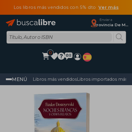
Los libros más vendidos con 5% dto
Ver más
Enviar a
Provincia De Madrid
0
MENÚ
Libros más vendidos
Libros importados más v