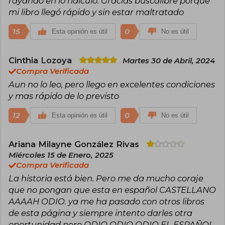
rayando en lo ridículo. Gracias buscalibre porque
ganando elogios por su frescura, humor y
mi libro llegó rápido y sin estar maltratado
representación diversa.
15
0
Esta opinión es útil
No es útil
Cinthia Lozoya
Martes 30 de Abril, 2024
Compra Verificada
Aun no lo leo, pero llego en excelentes condiciones
y mas rápido de lo previsto
12
0
Esta opinión es útil
No es útil
Ariana Milayne González Rivas
Miércoles 15 de Enero, 2025
Compra Verificada
La historia está bien. Pero me da mucho coraje
que no pongan que esta en español CASTELLANO
AAAAH ODIO. ya me ha pasado con otros libros
de esta página y siempre intento darles otra
oportunidad pero ODIO ODIO ODIO EL ESPAÑOL