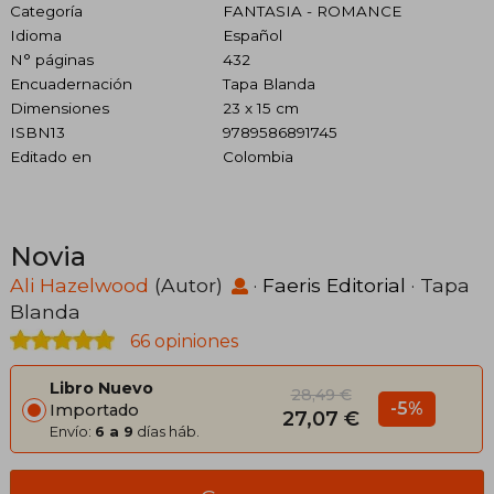
Categoría
FANTASIA - ROMANCE
Idioma
Español
N° páginas
432
Encuadernación
Tapa Blanda
Dimensiones
23 x 15 cm
ISBN13
9789586891745
Editado en
Colombia
Novia
Ali Hazelwood
(Autor)
·
Faeris Editorial
· Tapa
Blanda
66 opiniones
Libro Nuevo
28,49 €
-5%
Importado
27,07 €
Envío:
6 a 9
días háb.