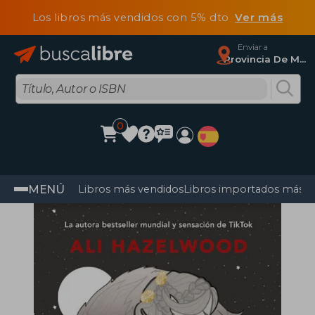
Los libros más vendidos con 5% dto
Ver más
Enviar a
Provincia De Madrid
0
MENÚ
Libros más vendidos
Libros importados más v