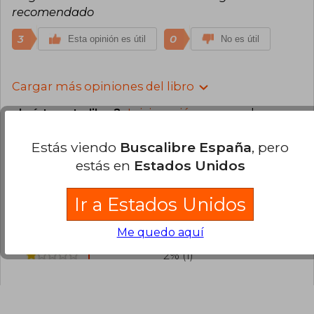
recomendado
3
0
Esta opinión es útil
No es útil
Cargar más opiniones del libro
¿Leíste este libro?
Inicia sesión
para poder
agregar tu propia evaluación
.
Estás viendo
Buscalibre España
, pero
estás en
Estados Unidos
86% (57)
12% (8)
Ir a Estados Unidos
0% (0)
Me quedo aquí
0% (0)
2% (1)