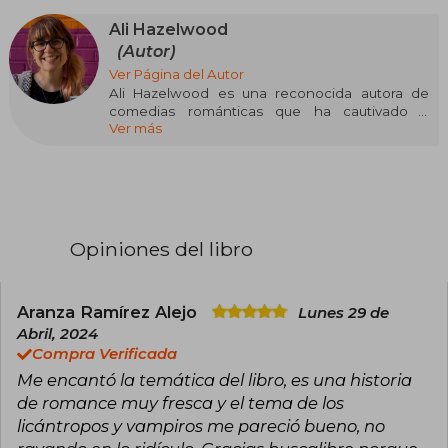
Ali Hazelwood
(Autor)
Ver Página del Autor
Ali Hazelwood es una reconocida autora de
comedias románticas que ha cautivado a
Ver más
lectores de todo el mundo con sus historias
encantadoras y personajes inolvidables. De
origen italiano, Hazelwood creció rodeada de
libros y soñando con mundos llenos de
romance y aventura. Su amor por la ciencia y la
escritura la llevó a combinar ambos intereses en
sus novelas, donde las protagonistas femeninas
Opiniones del libro
suelen destacar como brillantes científicas en
busca del amor y del éxito profesional.
Antes de convertirse en escritora a tiempo
Aranza Ramírez Alejo
Lunes 29 de
completo, Hazelwood fue investigadora en
Abril, 2024
neurociencia, experiencia que le ha permitido
Compra Verificada
aportar autenticidad y profundidad a las tramas
Me encantó la temática del libro, es una historia
de sus libros. Su debut literario, "La hipótesis del
amor", se convirtió rápidamente en un
de romance muy fresca y el tema de los
fenómeno internacional, logrando estar en la
licántropos y vampiros me pareció bueno, no
lista de los más vendidos del New York Times y