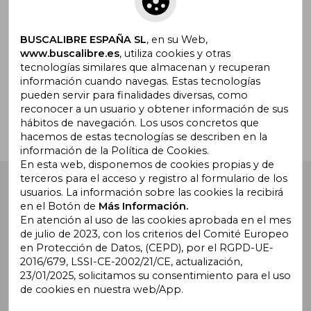
promociones
BUSCALIBRE ESPAÑA SL
, en su Web,
www.buscalibre.es
, utiliza cookies y otras
tecnologías similares que almacenan y recuperan
¿Necesitas ayuda?
información cuando navegas. Estas tecnologías
pueden servir para finalidades diversas, como
reconocer a un usuario y obtener información de sus
Ir a Centro de Soporte
hábitos de navegación. Los usos concretos que
hacemos de estas tecnologías se describen en la
información de la Política de Cookies.
En esta web, disponemos de cookies propias y de
terceros para el acceso y registro al formulario de los
Buscalibre España
. Calle Energía, 65, Nave 3 (08940),
usuarios. La información sobre las cookies la recibirá
Cornellà de Llobregat, Barcelona. Derechos Reservados.
en el Botón de
Más Información.
En atención al uso de las cookies aprobada en el mes
de julio de 2023, con los criterios del Comité Europeo
en Protección de Datos, (CEPD), por el RGPD-UE-
2016/679, LSSI-CE-2002/21/CE, actualización,
23/01/2025, solicitamos su consentimiento para el uso
de cookies en nuestra web/App.
Buscalibre Argentina
|
Buscalibre Chile
|
Buscalibre
Colombia
|
Buscalibre Ecuador
|
Buscalibre España
|