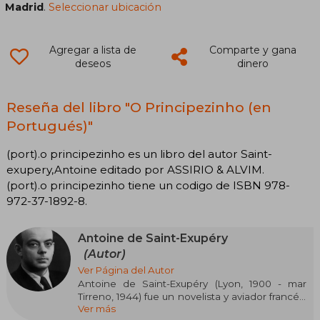
Madrid
.
Seleccionar ubicación
Agregar a lista de
Comparte y gana
deseos
dinero
Reseña del libro "O Principezinho (en
Portugués)"
(port).o principezinho es un libro del autor Saint-
exupery,Antoine editado por ASSIRIO & ALVIM.
(port).o principezinho tiene un codigo de ISBN 978-
972-37-1892-8.
Antoine de Saint-Exupéry
(Autor)
Ver Página del Autor
Antoine de Saint-Exupéry (Lyon, 1900 - mar
Tirreno, 1944) fue un novelista y aviador francés,
Ver más
cuyas experiencias como piloto inspiraron gran