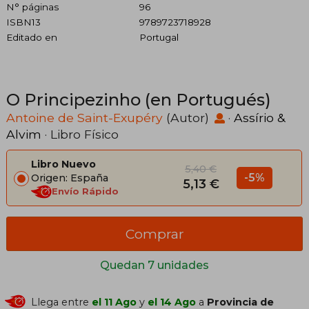
N° páginas
96
ISBN13
9789723718928
Editado en
Portugal
O Principezinho (en Portugués)
Antoine de Saint-Exupéry
(Autor)
·
Assírio &
Alvim
· Libro Físico
Libro Nuevo
5,40 €
-5%
Origen: España
5,13 €
Envío Rápido
Comprar
Quedan 7 unidades
Llega entre
el 11 Ago
y
el 14 Ago
a
Provincia de