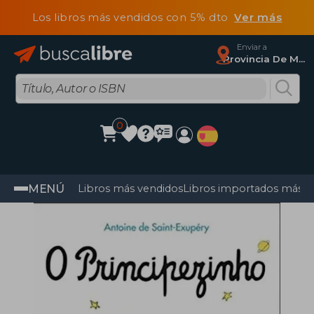
Los libros más vendidos con 5% dto
Ver más
Enviar a
Provincia De Madrid
0
MENÚ
Libros más vendidos
Libros importados más v