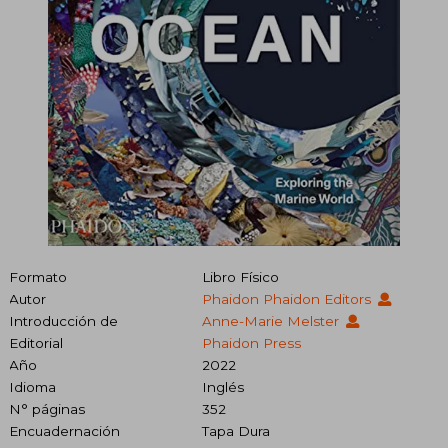
Formato
Libro Físico
Autor
Phaidon Phaidon Editors
Introducción de
Anne-Marie Melster
Editorial
Phaidon Press
Año
2022
Idioma
Inglés
N° páginas
352
Encuadernación
Tapa Dura