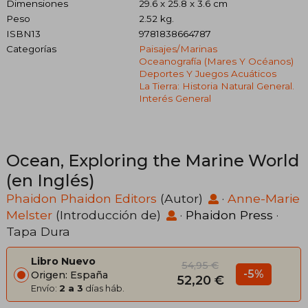
Dimensiones
29.6 x 25.8 x 3.6 cm
Peso
2.52 kg.
ISBN13
9781838664787
Categorías
Paisajes/marinas
Oceanografía (mares Y Océanos)
Deportes Y Juegos Acuáticos
La Tierra: Historia Natural General.
Interés General
Ocean, Exploring the Marine World
(en Inglés)
Phaidon Phaidon Editors
(Autor)
·
Anne-Marie
Melster
(Introducción de)
·
Phaidon Press
·
Tapa Dura
Libro Nuevo
54,95 €
-5%
Origen: España
52,20 €
Envío:
2 a 3
días háb.