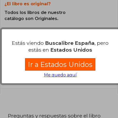
¿El libro es original?
Todos los libros de nuestro
catálogo son Originales.
¿En qué Idioma está escrito el
libro?
Estás viendo
Buscalibre España
, pero
El libro está escrito en Inglés.
estás en
Estados Unidos
Ir a Estados Unidos
¿Cuál es la encuadernación de este libro?
La encuadernación de esta edición es Tapa
Me quedo aquí
Dura.
Preguntas y respuestas sobre el libro