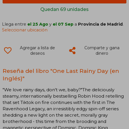
Quedan 69 unidades
Llega entre
el 25 Ago
y
el 07 Sep
a
Provincia de Madrid
.
Seleccionar ubicación
Agregar a lista de
Comparte y gana
deseos
dinero
Reseña del libro "One Last Rainy Day (en
Inglés)"
"We love rainy days, don't we, baby?"The deliciously
steamy, internationally bestselling Robin Hood retelling
that set Tiktok on fire continues with the first in The
Ravenhood Legacy, an irresistibly edgy spin-off series
shedding a new light on the secret, morally gray
brotherhood - this time from the brooding and
magnetic perspective of Dominic. Dominic King