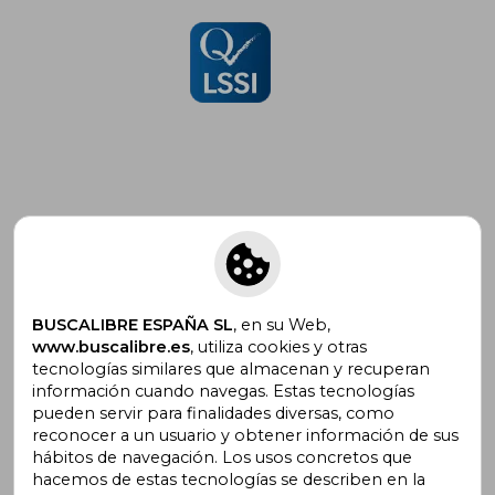
Suscríbete para recibir ofertas y
promociones
BUSCALIBRE ESPAÑA SL
, en su Web,
www.buscalibre.es
, utiliza cookies y otras
tecnologías similares que almacenan y recuperan
¿Necesitas ayuda?
información cuando navegas. Estas tecnologías
pueden servir para finalidades diversas, como
reconocer a un usuario y obtener información de sus
Ir a Centro de Soporte
hábitos de navegación. Los usos concretos que
hacemos de estas tecnologías se describen en la