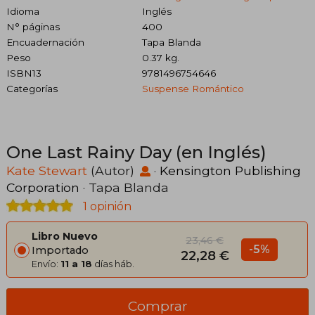
Idioma
Inglés
N° páginas
400
Encuadernación
Tapa Blanda
Peso
0.37 kg.
ISBN13
9781496754646
Categorías
Suspense Romántico
One Last Rainy Day (en Inglés)
Kate Stewart
(Autor)
·
Kensington Publishing
Corporation
· Tapa Blanda
1 opinión
Libro Nuevo
23,46 €
-5%
Importado
22,28 €
Envío:
11 a 18
días háb.
Comprar