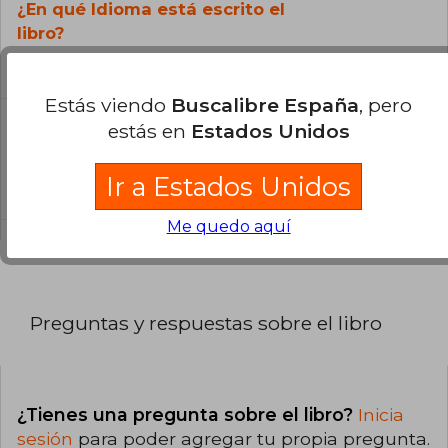
¿En qué Idioma está escrito el
libro?
El libro está escrito en Inglés.
Estás viendo
Buscalibre España
, pero
estás en
Estados Unidos
¿Cuál es la encuadernación de este libro?
La encuadernación de esta edición es Tapa
Ir a Estados Unidos
Blanda.
Me quedo aquí
Preguntas y respuestas sobre el libro
¿Tienes una pregunta sobre el libro?
Inicia
sesión
para poder agregar tu propia pregunta.