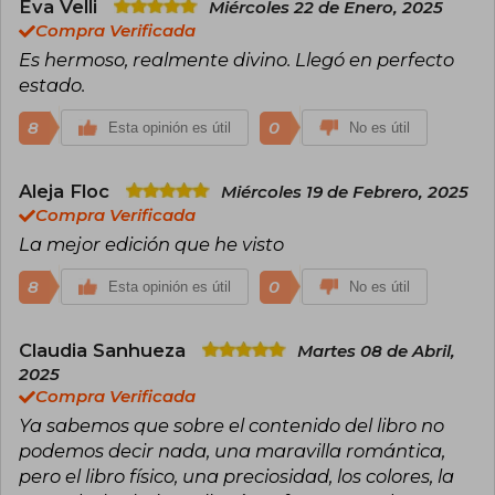
Eva Velli
interés que la obra de Jane Austen sigue
Miércoles 22 de Enero, 2025
despertando hoy en día muestra la vigencia de
Compra Verificada
su pensamiento y la influencia que ha tenido en
Es hermoso, realmente divino. Llegó en perfecto
la literatura posterior. Su vida también ha sido
estado.
llevada al cine con la película Becoming Jane
(2007).
8
0
Esta opinión es útil
No es útil
Aleja Floc
Miércoles 19 de Febrero, 2025
Compra Verificada
La mejor edición que he visto
8
0
Esta opinión es útil
No es útil
Claudia Sanhueza
Martes 08 de Abril,
2025
Compra Verificada
Ya sabemos que sobre el contenido del libro no
podemos decir nada, una maravilla romántica,
pero el libro físico, una preciosidad, los colores, la