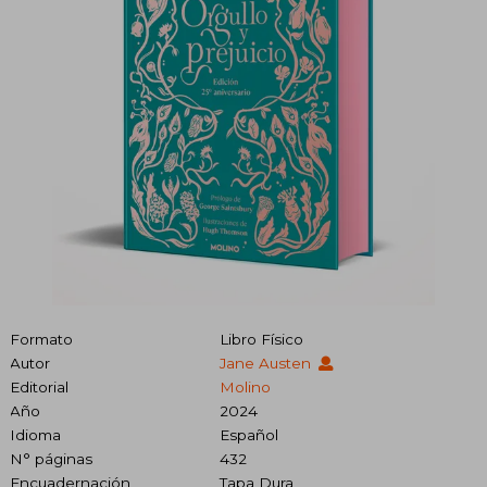
Formato
Libro Físico
Autor
Jane Austen
Editorial
Molino
Año
2024
Idioma
Español
N° páginas
432
Encuadernación
Tapa Dura