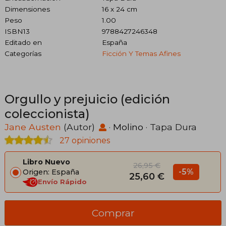
Dimensiones
16 x 24 cm
Peso
1.00
ISBN13
9788427246348
Editado en
España
Categorías
Ficción Y Temas Afines
Orgullo y prejuicio (edición
coleccionista)
Jane Austen
(Autor)
·
Molino
· Tapa Dura
27 opiniones
Libro Nuevo
26,95 €
-5%
Origen: España
25,60 €
Envío Rápido
Comprar