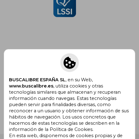
Suscríbete para recibir ofertas y
promociones
BUSCALIBRE ESPAÑA SL
, en su Web,
www.buscalibre.es
, utiliza cookies y otras
tecnologías similares que almacenan y recuperan
¿Necesitas ayuda?
información cuando navegas. Estas tecnologías
pueden servir para finalidades diversas, como
reconocer a un usuario y obtener información de sus
Ir a Centro de Soporte
hábitos de navegación. Los usos concretos que
hacemos de estas tecnologías se describen en la
información de la Política de Cookies.
En esta web, disponemos de cookies propias y de