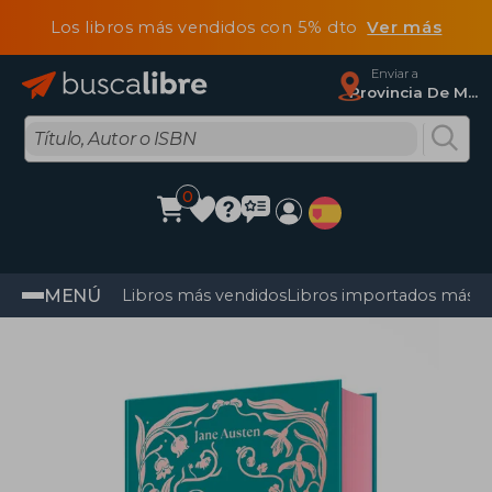
Los libros más vendidos con 5% dto
Ver más
Enviar a
Provincia De Madrid
0
MENÚ
Libros más vendidos
Libros importados más v