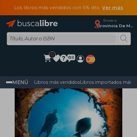
Los libros más vendidos con 5% dto
Ver más
Enviar a
Provincia De Madrid
0
MENÚ
Libros más vendidos
Libros importados más v