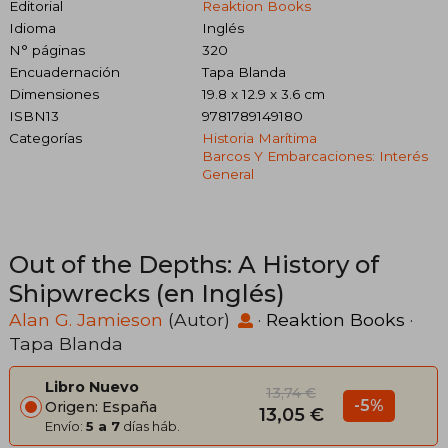
Editorial
Reaktion Books
Idioma
Inglés
N° páginas
320
Encuadernación
Tapa Blanda
Dimensiones
19.8 x 12.9 x 3.6 cm
ISBN13
9781789149180
Categorías
Historia Marítima
Barcos Y Embarcaciones: Interés
General
Out of the Depths: A History of
Shipwrecks (en Inglés)
Alan G. Jamieson
(Autor)
·
Reaktion Books
·
Tapa Blanda
Libro Nuevo
13,74 €
-5%
Origen: España
13,05 €
Envío:
5 a 7
días háb.