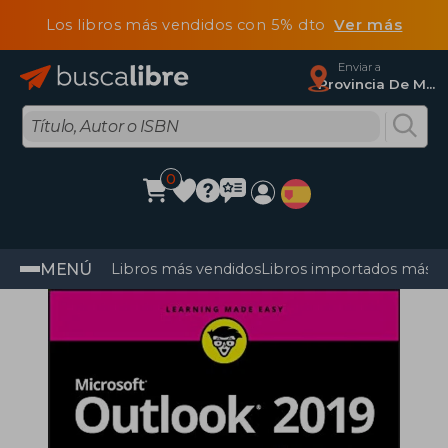
Los libros más vendidos con 5% dto
Ver más
Enviar a
Provincia De Madrid
0
MENÚ
Libros más vendidos
Libros importados más v