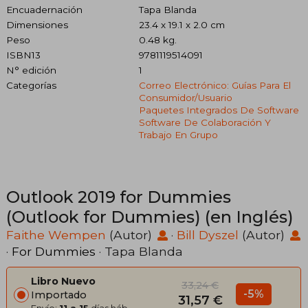
Encuadernación
Tapa Blanda
Dimensiones
23.4 x 19.1 x 2.0 cm
Peso
0.48 kg.
ISBN13
9781119514091
N° edición
1
Categorías
Correo Electrónico: Guías Para El
Consumidor/usuario
Paquetes Integrados De Software
Software De Colaboración Y
Trabajo En Grupo
Outlook 2019 for Dummies
(Outlook for Dummies) (en Inglés)
Faithe Wempen
(Autor)
·
Bill Dyszel
(Autor)
·
For Dummies
· Tapa Blanda
Libro Nuevo
33,24 €
-5%
Importado
31,57 €
Envío:
11 a 15
días háb.