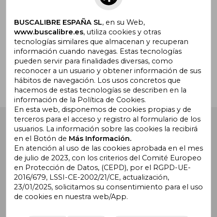
promociones
BUSCALIBRE ESPAÑA SL
, en su Web,
www.buscalibre.es
, utiliza cookies y otras
tecnologías similares que almacenan y recuperan
¿Necesitas ayuda?
información cuando navegas. Estas tecnologías
pueden servir para finalidades diversas, como
reconocer a un usuario y obtener información de sus
Ir a Centro de Soporte
hábitos de navegación. Los usos concretos que
hacemos de estas tecnologías se describen en la
información de la Política de Cookies.
En esta web, disponemos de cookies propias y de
terceros para el acceso y registro al formulario de los
Buscalibre España
. Calle Energía, 65, Nave 3 (08940),
usuarios. La información sobre las cookies la recibirá
Cornellà de Llobregat, Barcelona. Derechos Reservados.
en el Botón de
Más Información.
En atención al uso de las cookies aprobada en el mes
de julio de 2023, con los criterios del Comité Europeo
en Protección de Datos, (CEPD), por el RGPD-UE-
2016/679, LSSI-CE-2002/21/CE, actualización,
23/01/2025, solicitamos su consentimiento para el uso
de cookies en nuestra web/App.
Buscalibre Argentina
|
Buscalibre Chile
|
Buscalibre
Colombia
|
Buscalibre Ecuador
|
Buscalibre España
|