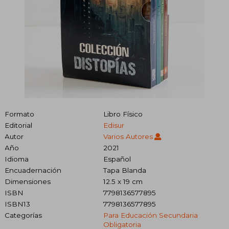
Formato
Libro Físico
Editorial
Edisur
Autor
Varios Autores
Año
2021
Idioma
Español
Encuadernación
Tapa Blanda
Dimensiones
12.5 x 19 cm
ISBN
7798136577895
ISBN13
7798136577895
Categorías
Para Educación Secundaria
Obligatoria