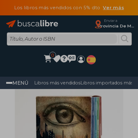
Los libros más vendidos con 5% dto
Ver más
Enviar a
Provincia De Madrid
0
MENÚ
Libros más vendidos
Libros importados más v