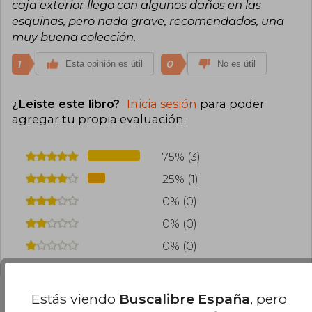
caja exterior llego con algunos daños en las
esquinas, pero nada grave, recomendados, una
muy buena colección.
1
0
Esta opinión es útil
No es útil
¿Leíste este libro?
Inicia sesión
para poder
agregar tu propia evaluación
.
75% (3)
25% (1)
0% (0)
0% (0)
0% (0)
Estás viendo
Buscalibre España
, pero