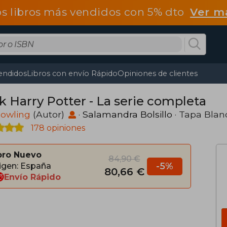
os libros más vendidos con 5% dto
Ver m
endidos
Libros con envío Rápido
Opiniones de clientes
k Harry Potter - La serie completa
 Rowling
(Autor)
·
Salamandra Bolsillo
· Tapa Blan
178 opiniones
bro Nuevo
84,90 €
-5%
igen: España
80,66 €
Envío Rápido