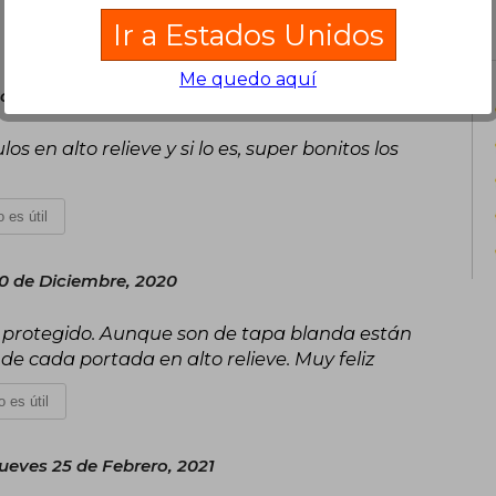
editoriales. La saga de Harry Potter,
Ir a Estados Unidos
vendidos y traducida a múltiples idiom
escribe novela negra bajo el seudó
Me quedo aquí
versatilidad como autora.
 07 de Marzo, 2021
los en alto relieve y si lo es, super bonitos los
En 2020, J.K. Rowling volvió a escribi
ickabog, que primero publicó de f
confinamiento; más tarde donó todos 
 es útil
ayudar a los grupos vulnerables más a
J.K. Rowling confiesa que siempre quis
familia.
0 de Diciembre, 2020
n protegido. Aunque son de tapa blanda están
 de cada portada en alto relieve. Muy feliz
 es útil
ueves 25 de Febrero, 2021