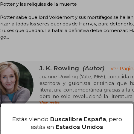
Potter y las reliquias de la muerte
Potter sabe que lord Voldemort y sus mortífagos se hallan
rizar a todos los seres queridos de Harry, y, para detenerlo
ruxes que quedan. La batalla definitiva debe comenzar: Ha
o...
___________
J. K. Rowling
(Autor)
Ver Págin
Joanne Rowling (Yate, 1965), conocida 
escritora y guionista británica que
literatura contemporánea gracias a la 
obra no solo revolucionó la literatura 
convirtió en un fenómeno cultural glob
Ver más
estudió Filología y trabajó en div
Internacional. Fue durante un viaje e
Estás viendo
Buscalibre España
, pero
Potter, que, tras superar dificultades
estás en
Estados Unidos
y la crianza en solitario de su hija, lo