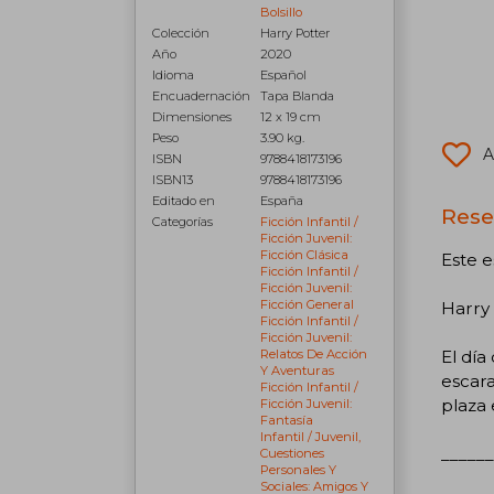
Bolsillo
Colección
Harry Potter
Año
2020
Idioma
Español
Encuadernación
Tapa Blanda
Dimensiones
12 x 19 cm
Peso
3.90 kg.
A
ISBN
9788418173196
ISBN13
9788418173196
Editado en
España
Rese
Categorías
Ficción Infantil /
Ficción Juvenil:
Ficción Clásica
Este e
Ficción Infantil /
Ficción Juvenil:
Ficción General
Harry 
Ficción Infantil /
Ficción Juvenil:
El dí
Relatos De Acción
Y Aventuras
escara
Ficción Infantil /
plaza 
Ficción Juvenil:
Fantasía
Infantil / Juvenil,
______
Cuestiones
Personales Y
Sociales: Amigos Y