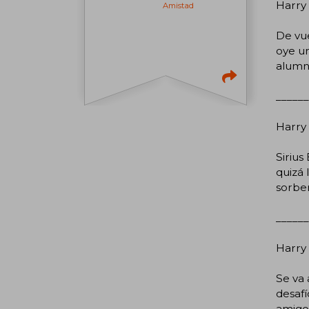
Harry 
Amistad
De vu
oye un
alumno
______
Harry 
Sirius
quizá 
sorber
______
Harry 
Se va 
desaf
amigos