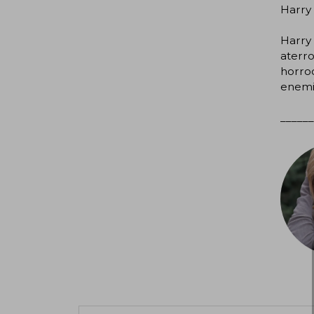
Harry 
Harry 
aterro
horroc
enemig
______