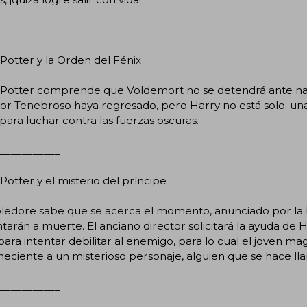
___________
Potter y la Orden del Fénix
 Potter comprende que Voldemort no se detendrá ante na
ñor Tenebroso haya regresado, pero Harry no está solo: u
para luchar contra las fuerzas oscuras.
___________
Potter y el misterio del príncipe
edore sabe que se acerca el momento, anunciado por la P
tarán a muerte. El anciano director solicitará la ayuda de
 para intentar debilitar al enemigo, para lo cual el joven m
eciente a un misterioso personaje, alguien que se hace ll
___________