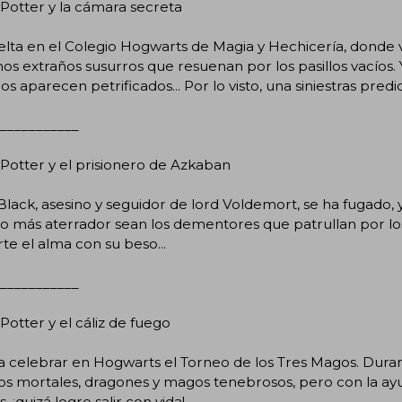
Potter y la cámara secreta
elta en el Colegio Hogwarts de Magia y Hechicería, donde
os extraños susurros que resuenan por los pasillos vacíos.
s aparecen petrificados... Por lo visto, una siniestras pred
___________
Potter y el prisionero de Azkaban
 Black, asesino y seguidor de lord Voldemort, se ha fugado,
lo más aterrador sean los dementores que patrullan por los
te el alma con su beso...
___________
Potter y el cáliz de fuego
a celebrar en Hogwarts el Torneo de los Tres Magos. Duran
íos mortales, dragones y magos tenebrosos, pero con la a
, ¡quizá logre salir con vida!