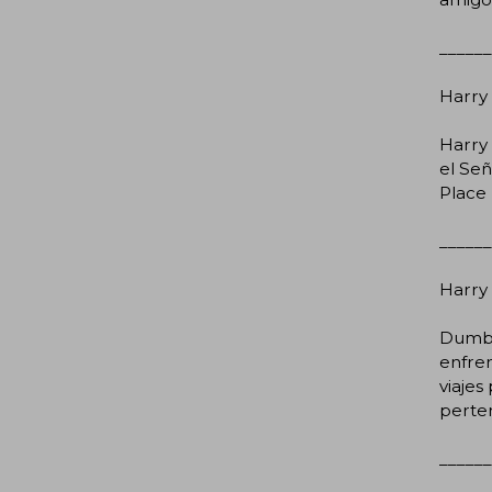
______
Harry 
Harry
el Se
Place 
______
Harry 
Dumbl
enfren
viajes
perten
______