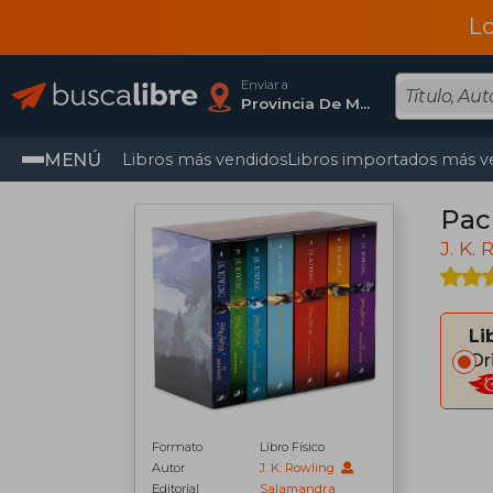
L
Enviar a
Provincia De Madrid
MENÚ
Libros más vendidos
Libros importados más v
Pac
J. K.
Li
Or
Formato
Libro Físico
Autor
J. K. Rowling
Editorial
Salamandra