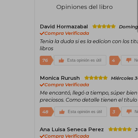
Opiniones del libro
David Hormazabal
Domingo
Compra Verificada
Tenia la duda si es la edicion con los titu
libros
76
4
Esta opinión es útil
No
Monica Rurush
Miércoles 3
Compra Verificada
Me encantó, llegó a tiempo, súper bie
preciosos. Como detalle tienen el título
48
3
Esta opinión es útil
No
Ana Luisa Seneca Perez
J
Compra Verificada