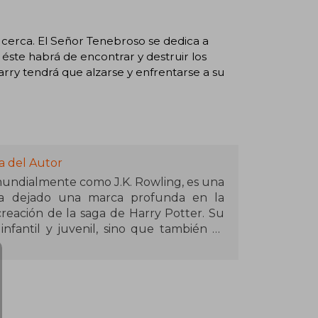
 cerca. El Señor Tenebroso se dedica a
, éste habrá de encontrar y destruir los
rry tendrá que alzarse y enfrentarse a su
a del Autor
mundialmente como J.K. Rowling, es una
 ha dejado una marca profunda en la
creación de la saga de Harry Potter. Su
infantil y juvenil, sino que también se
al. Antes de alcanzar el éxito, Rowling
ersos empleos, incluyendo Amnistía
n tren cuando surgió la idea de Harry
 personales como la pérdida de su madre
gró publicar en 1997 tras varios rechazos