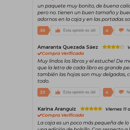
un paquete muy bonito, de buena calid
pero no. tienen un buen tamaño y buen
adornos en la caja y en las portadas 
36
4
Esta opinión es útil
No
Amaranta Quezada Sáez
V
Compra Verificada
Muy lindos los libros y el estuche! De 
que la letra de cada libro es grande p
también las hojas son muy delgadas, c
todo.
33
4
Esta opinión es útil
No
Karina Aranguiz
Viernes 11
Compra Verificada
La caja es un poco más pequeña de lo
una edición de bolsillo. Con respecto a