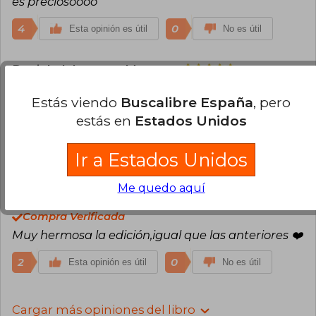
es preciosoooo
4
0
Esta opinión es útil
No es útil
Danieladelcarmen Macaya
Lunes 03
de Marzo, 2025
Compra Verificada
Estás viendo
Buscalibre España
, pero
Espero con ansias esta edición se ve preciosa
estás en
Estados Unidos
además me encanta la escritura de Ana huang
Ir a Estados Unidos
5
1
Esta opinión es útil
No es útil
Me quedo aquí
Meli Espinoza
Martes 11 de Marzo, 2025
Compra Verificada
Muy hermosa la edición,igual que las anteriores ❤️
2
0
Esta opinión es útil
No es útil
Cargar más opiniones del libro