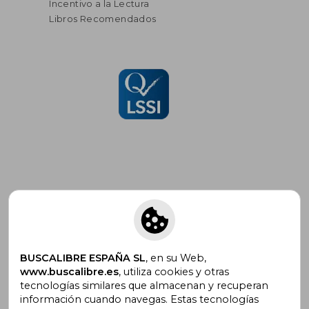
Incentivo a la Lectura
Libros Recomendados
Suscríbete para recibir ofertas y
promociones
BUSCALIBRE ESPAÑA SL
, en su Web,
www.buscalibre.es
, utiliza cookies y otras
tecnologías similares que almacenan y recuperan
¿Necesitas ayuda?
información cuando navegas. Estas tecnologías