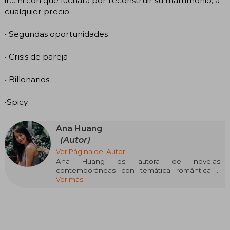
ir… ni con que luchara por reconstruir su matrimonio, a
cualquier precio.
• Segundas oportunidades
• Crisis de pareja
• Billonarios
•Spicy
Ana Huang
(Autor)
Ver Página del Autor
Ana Huang es autora de novelas
contemporáneas con temática romántica y
Ver más
erótica. Sus historias pueden ser
increíblemente optimistas o muy oscuras, pero
siempre tienen un final feliz acompañado de
chismes y muchos chicos guapos.
Además de leer y escribir, Ana adora viajar, está