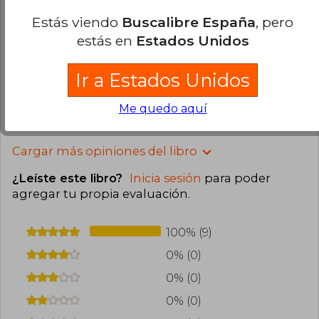
2025
Estás viendo
Buscalibre España
, pero
Compra Verificada
estás en
Estados Unidos
Estupendo pensé que era unos de los libros que
no me IVA a gustar pero fue fascinante de
principio a fin
Ir a Estados Unidos
0
0
Esta opinión es útil
No es útil
Me quedo aquí
Cargar más opiniones del libro
¿Leíste este libro?
Inicia sesión
para poder
agregar tu propia evaluación
.
100% (9)
0% (0)
0% (0)
0% (0)