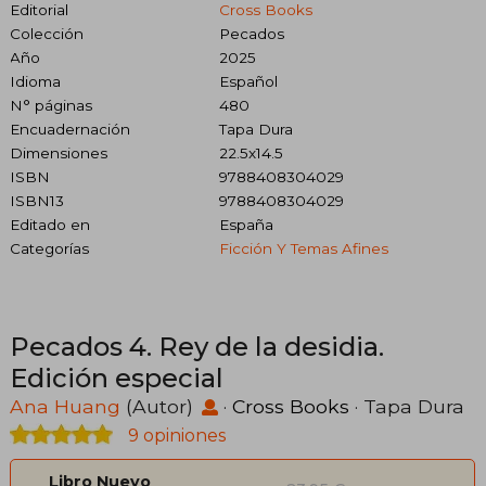
Editorial
Cross Books
Colección
Pecados
Año
2025
Idioma
Español
N° páginas
480
Encuadernación
Tapa Dura
Dimensiones
22.5x14.5
ISBN
9788408304029
ISBN13
9788408304029
Editado en
España
Categorías
Ficción Y Temas Afines
Pecados 4. Rey de la desidia.
Edición especial
Ana Huang
(Autor)
·
Cross Books
· Tapa Dura
9 opiniones
Libro Nuevo