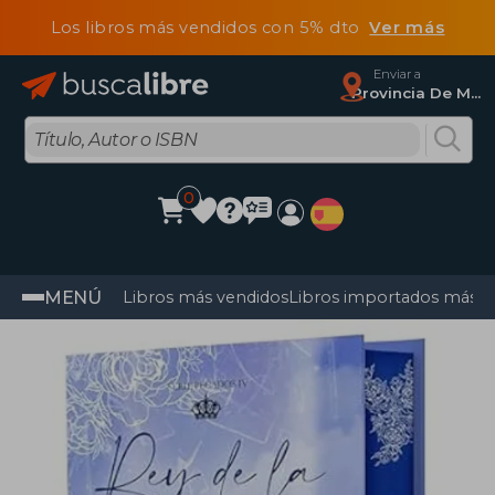
Los libros más vendidos con 5% dto
Ver más
Enviar a
Provincia De Madrid
0
MENÚ
Libros más vendidos
Libros importados más v