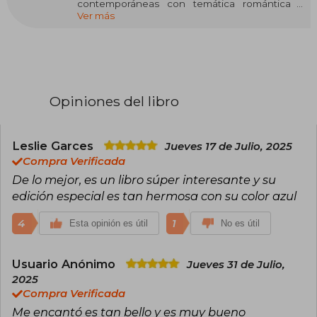
contemporáneas con temática romántica y
Ver más
erótica. Sus historias pueden ser
increíblemente optimistas o muy oscuras, pero
siempre tienen un final feliz acompañado de
chismes y muchos chicos guapos.
Además de leer y escribir, Ana adora viajar, está
obsesionada con el chocolate caliente y
Opiniones del libro
mantiene varias relaciones simultáneas con
novios imaginarios.
Leslie Garces
Jueves 17 de Julio, 2025
Compra Verificada
De lo mejor, es un libro súper interesante y su
edición especial es tan hermosa con su color azul
4
1
Esta opinión es útil
No es útil
Usuario Anónimo
Jueves 31 de Julio,
2025
Compra Verificada
Me encantó es tan bello y es muy bueno