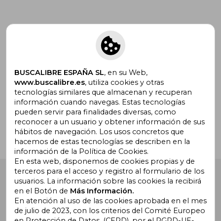
Suscríbete para recibir ofertas y
promociones
BUSCALIBRE ESPAÑA SL
, en su Web,
www.buscalibre.es
, utiliza cookies y otras
tecnologías similares que almacenan y recuperan
¿Necesitas ayuda?
información cuando navegas. Estas tecnologías
pueden servir para finalidades diversas, como
reconocer a un usuario y obtener información de sus
Ir a Centro de Soporte
hábitos de navegación. Los usos concretos que
hacemos de estas tecnologías se describen en la
información de la Política de Cookies.
En esta web, disponemos de cookies propias y de
terceros para el acceso y registro al formulario de los
Buscalibre España
. Calle Energía, 65, Nave 3 (08940),
usuarios. La información sobre las cookies la recibirá
Cornellà de Llobregat, Barcelona. Derechos Reservados.
en el Botón de
Más Información.
En atención al uso de las cookies aprobada en el mes
de julio de 2023, con los criterios del Comité Europeo
en Protección de Datos, (CEPD), por el RGPD-UE-