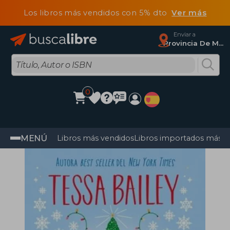
Los libros más vendidos con 5% dto
Ver más
Enviar a
Provincia De Madrid
0
MENÚ
Libros más vendidos
Libros importados más v