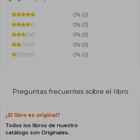
libros románticos. De su producción se han
traducido al castellano Persígueme y Sucedió
un verano, que fue todo un fenómeno viral en la
0% (0)
comunidad literaria BookTok.
0% (0)
0% (0)
0% (0)
0% (0)
Preguntas frecuentes sobre el libro
¿El libro es original?
Todos los libros de nuestro
catálogo son Originales.