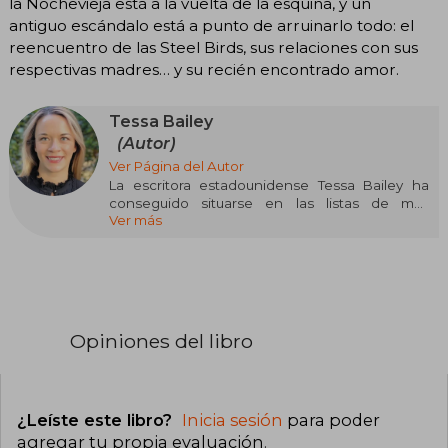
la Nochevieja está a la vuelta de la esquina, y un
antiguo escándalo está a punto de arruinarlo todo: el
reencuentro de las Steel Birds, sus relaciones con sus
respectivas madres… y su recién encontrado amor.
Tessa Bailey
(Autor)
Ver Página del Autor
La escritora estadounidense Tessa Bailey ha
conseguido situarse en las listas de más
Ver más
vendidos del New York Times gracias a sus
novelas de romance.
Nació en Carlsbad, California, y tras graduarse en
el instituto se mudó a Nueva York a empezar
una nueva vida. Trabajó como camarera en un
bar de Manhattan regentado por su tío y al
Opiniones del libro
mismo tiempo, ingresó en el Kingsborough
Community College y cursó el programa de
Inglés de la Pace University.
¿Leíste este libro?
Inicia sesión
para poder
Bailey se dedica por completo a la escritura
después de haber logrado un gran éxito con sus
agregar tu propia evaluación
.