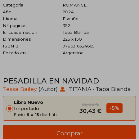
Categoría
ROMANCE
Año
2024
Idioma
Español
N° páginas
352
Encuadernación
Tapa Blanda
Dimensiones
225 x 150
ISBN13
9786316524669
Editado en
Argentina
PESADILLA EN NAVIDAD
Tessa Bailey
(Autor)
·
TITANIA
· Tapa Blanda
Libro Nuevo
32,03 €
-5%
Importado
30,43 €
Envío:
9 a 15
días háb.
Comprar