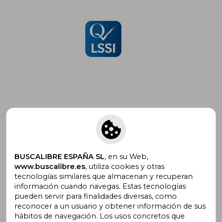
Suscríbete para recibir ofertas y
promociones
BUSCALIBRE ESPAÑA SL
, en su Web,
www.buscalibre.es
, utiliza cookies y otras
tecnologías similares que almacenan y recuperan
¿Necesitas ayuda?
información cuando navegas. Estas tecnologías
pueden servir para finalidades diversas, como
reconocer a un usuario y obtener información de sus
Ir a Centro de Soporte
hábitos de navegación. Los usos concretos que