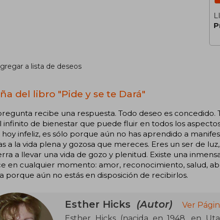
L
P
gregar a lista de deseos
a del libro "Pide y se te Dará"
regunta recibe una respuesta. Todo deseo es concedido. T
 infinito de bienestar que puede fluir en todos los aspectos 
hoy infeliz, es sólo porque aún no has aprendido a manifes
s a la vida plena y gozosa que mereces. Eres un ser de luz,
ierra a llevar una vida de gozo y plenitud. Existe una inme
e en cualquier momento: amor, reconocimiento, salud, abunda
a porque aún no estás en disposición de recibirlos.
Esther Hicks
(Autor)
Ver Págin
Esther Hicks (nacida en 1948, en Uta