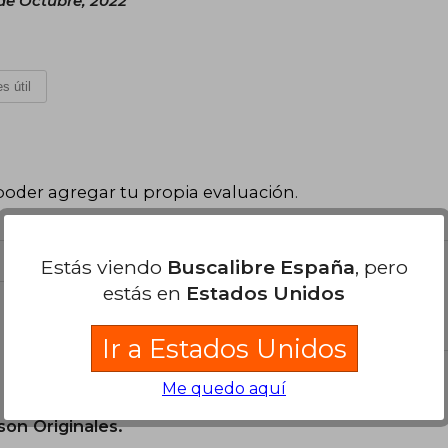
de Octubre, 2022
s útil
poder agregar tu propia evaluación
.
Estás viendo
Buscalibre España
, pero
estás en
Estados Unidos
el libro
Ir a Estados Unidos
Me quedo aquí
son Originales.