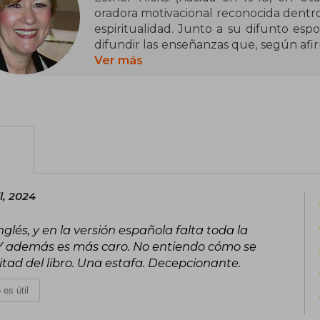
oradora motivacional reconocida dentro 
espiritualidad. Junto a su difunto espo
difundir las enseñanzas que, según afi
a la que llama Abraham. Sus conferencia
Ver más
idea de que los pensamientos y las em
en la realidad que experimentamos.
Su obra más conocida es La ley de la at
que las personas atraen a sus vidas a
energía emocional, ya sea positivo o
referente dentro de la autoayuda
seguidores y se asocia también con la 
l, 2024
del best seller El Secreto. Hicks ha ma
estilo sencillo y a la promesa de empode
inglés, y en la versión española falta toda la
consciente de sus pensamientos.
. Y además es más caro. No entiendo cómo se
itad del libro. Una estafa. Decepcionante.
 es útil