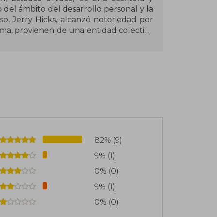
del ámbito del desarrollo personal y la
so, Jerry Hicks, alcanzó notoriedad por
rma, provienen de una entidad colectiva
s, talleres y libros giran en torno a la
ociones humanas influyen directamente
racción, donde desarrolla la premisa de
quello en lo que enfocan su atención y
 negativo. Este libro, convertido en
 contemporánea, inspiró a muchos
popularización del movimiento alrededor
ntenido una audiencia fiel gracias a su
82% (9)
rar a los individuos a través del control
9% (1)
0% (0)
9% (1)
0% (0)