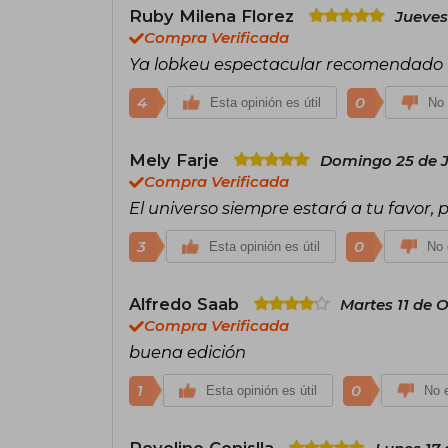
Ruby Milena Florez
Jueves
Compra Verificada
Ya lobkeu espectacular recomendado T
4
0
Esta opinión es útil
No 
Mely Farje
Domingo 25 de J
Compra Verificada
El universo siempre estará a tu favor,
3
0
Esta opinión es útil
No 
Alfredo Saab
Martes 11 de 
Compra Verificada
buena edición
1
0
Esta opinión es útil
No e
Revelino Conislla