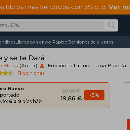
os libros más vendidos con 5% dto
Ver m
endidos
Libros con envío Rápido
Opiniones de clientes
 y se te Dará
r Hicks
(Autor)
·
Ediciones Urano
· Tapa Blanda
11 opiniones
bro Nuevo
20,90 €
-5%
portado
19,86 €
vío:
6 a 9
días háb.