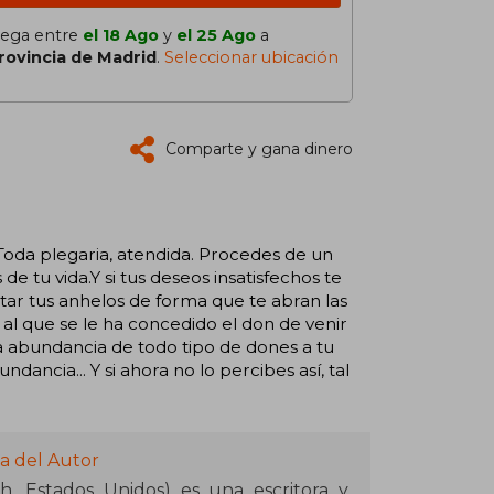
lega entre
el 18 Ago
y
el 25 Ago
a
rovincia de Madrid
.
Seleccionar ubicación
Comparte y gana dinero
oda plegaria, atendida. Procedes de un
de tu vida.Y si tus deseos insatisfechos te
tar tus anhelos de forma que te abran las
 al que se le ha concedido el don de venir
nsa abundancia de todo tipo de dones a tu
ncia... Y si ahora no lo percibes así, tal
a del Autor
h, Estados Unidos) es una escritora y