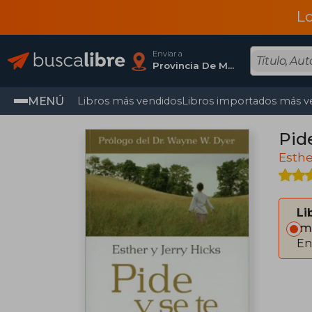
L
Enviar a
Provincia De Madrid
MENÚ
Libros más vendidos
Libros importados más v
Pide
Esthe
Li
Im
En