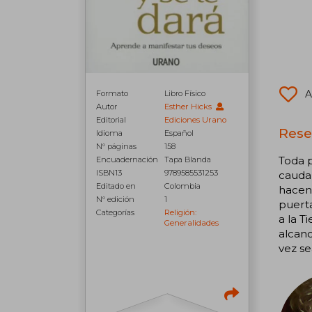
A
Formato
Libro Físico
Autor
Esther Hicks
Editorial
Ediciones Urano
Reseñ
Idioma
Español
N° páginas
158
Toda p
Encuadernación
Tapa Blanda
ISBN13
9789585531253
caudal
Editado en
Colombia
hacen 
N° edición
1
puerta
Categorías
Religión:
a la T
Generalidades
alcanc
vez se