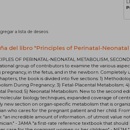
L
P
gregar a lista de deseos
ña del libro "Principles of Perinatal-Neonata
IPLES OF PERINATAL-NEONATAL METABOLISM, SECOND ED
ational group of contributors to examine the various aspe
 pregnancy, in the fetus, and in the newborn. Completely
apters, the book is divided into five sections: 1) Methodolo
olism During Pregnancy; 3) Fetal-Placental Metabolism; 4
tal Period; 5) Neonatal Metabolism. New to the second edi
 molecular biology technqiues, expanded coverage of cent
ly new section on organ-specific metabolism that is organ
ian who cares for the pregnant patient and her child. From r
n: "an incredible amount of information...of utmost value not
inician." - JAMA "a first-rate reference textbook that should 
es care for the pregnant women or her children" - NEJM "