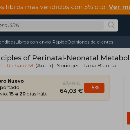
os libros más vendidos con 5% dto
Ver m
endidos
Libros con envío Rápido
Opiniones de clientes
nciples of Perinatal-Neonatal Metabol
t, Richard M.
(Autor) ·
Springer
· Tapa Blanda
bro Nuevo
67,40 €
-5%
portado
64,03 €
vío:
15 a 20
días háb.