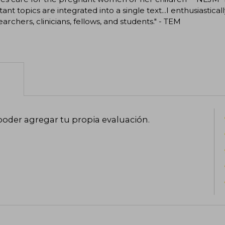
ant topics are integrated into a single text...I enthusiasti
earchers, clinicians, fellows, and students." - TEM
poder agregar tu propia evaluación
.