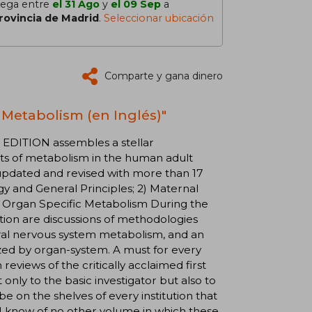
lega entre
el 31 Ago
y
el 09 Sep
a
rovincia de Madrid
.
Seleccionar ubicación
Comparte y gana dinero
l Metabolism (en Inglés)"
ITION assembles a stellar
cts of metabolism in the human adult
 updated and revised with more than 17
gy and General Principles; 2) Maternal
) Organ Specific Metabolism During the
tion are discussions of methodologies
ral nervous system metabolism, and an
ized by organ-system. A must for every
eviews of the critically acclaimed first
 only to the basic investigator but also to
be on the shelves of every institution that
I know of no other volume in which these