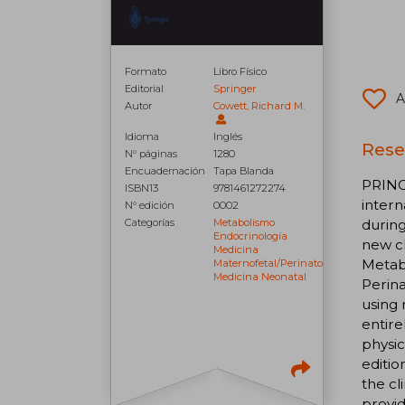
Formato
Libro Físico
Editorial
Springer
A
Autor
Cowett, Richard M.
Idioma
Inglés
Rese
N° páginas
1280
Encuadernación
Tapa Blanda
PRINC
ISBN13
9781461272274
intern
N° edición
0002
during
Categorías
Metabolismo
Endocrinología
new ch
Medicina
Metab
Maternofetal/perinatología
Medicina Neonatal
Perina
using
entire
physic
editio
the cl
provid