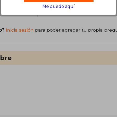
libro
Me quedo aquí
o?
Inicia sesión
para poder agregar tu propia preg
ibre