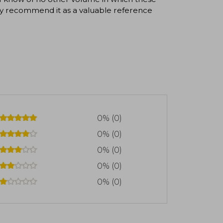
cally recommend it as a valuable reference
0% (0)
0% (0)
0% (0)
0% (0)
0% (0)