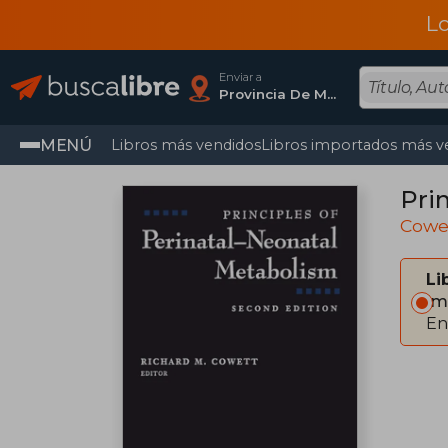
L
Enviar a
Provincia De Madrid
MENÚ
Libros más vendidos
Libros importados más v
Pri
Cowet
Li
Im
En