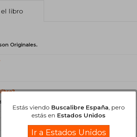
el libro
son Originales.
?
libro?
s Tapa Blanda.
Estás viendo
Buscalibre España
, pero
estás en
Estados Unidos
Ir a Estados Unidos