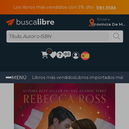
Los libros más vendidos con 5% dto
Ver más
Enviar a
Provincia De Madrid
0
MENÚ
Libros más vendidos
Libros importados más v