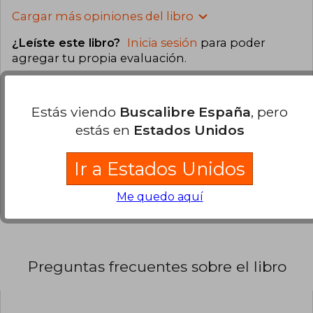
Cargar más opiniones del libro
¿Leíste este libro?
Inicia sesión
para poder
agregar tu propia evaluación
.
100% (8)
Estás viendo
Buscalibre España
, pero
0% (0)
estás en
Estados Unidos
0% (0)
0% (0)
Ir a Estados Unidos
0% (0)
Me quedo aquí
Preguntas frecuentes sobre el libro