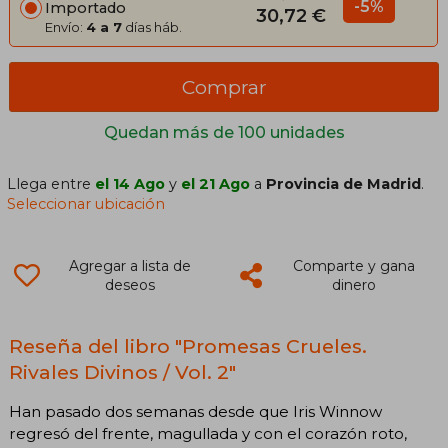
-5%
Importado
30,72 €
Envío:
4 a 7
días háb.
Comprar
Quedan más de 100 unidades
Llega entre
el 14 Ago
y
el 21 Ago
a
Provincia de Madrid
.
Seleccionar ubicación
Agregar a lista de
Comparte y gana
deseos
dinero
Reseña del libro "Promesas Crueles.
Rivales Divinos / Vol. 2"
Han pasado dos semanas desde que Iris Winnow
regresó del frente, magullada y con el corazón roto,