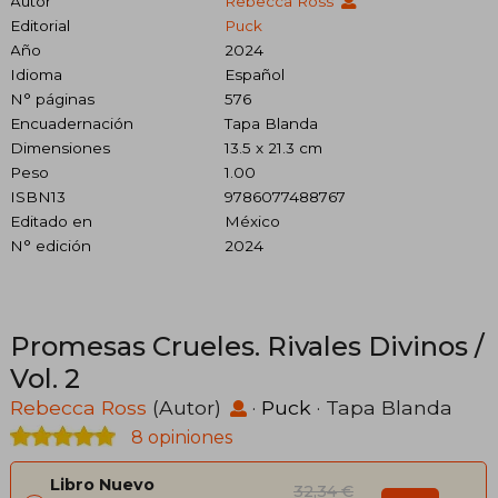
Autor
Rebecca Ross
Editorial
Puck
Año
2024
Idioma
Español
N° páginas
576
Encuadernación
Tapa Blanda
Dimensiones
13.5 x 21.3 cm
Peso
1.00
ISBN13
9786077488767
Editado en
México
N° edición
2024
Promesas Crueles. Rivales Divinos /
Vol. 2
Rebecca Ross
(Autor)
·
Puck
· Tapa Blanda
8 opiniones
Libro Nuevo
32,34 €