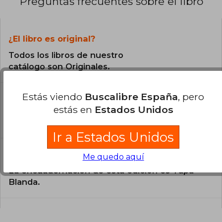
Preguntas frecuentes sobre el libro
¿El libro es original?
Todos los libros de nuestro
catálogo son Originales.
¿En qué Idioma está escrito el
Estás viendo
Buscalibre España
, pero
libro?
estás en
Estados Unidos
El libro está escrito en Inglés.
Ir a Estados Unidos
¿Cuál es la encuadernación de este libro?
Me quedo aquí
La encuadernación de esta edición es Tapa
Blanda.