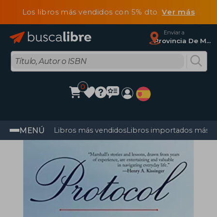
Los libros más vendidos con 5% dto
Ver más
Enviar a
Provincia De Madrid
0
MENÚ
Libros más vendidos
Libros importados más v