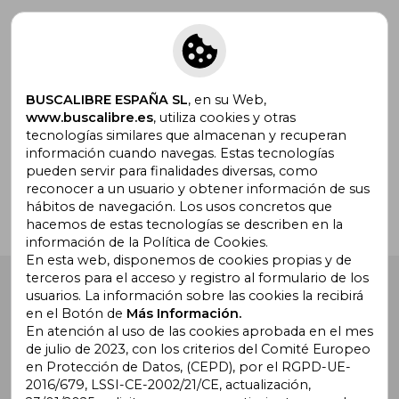
Suscríbete para recibir ofertas y
promociones
BUSCALIBRE ESPAÑA SL
, en su Web,
www.buscalibre.es
, utiliza cookies y otras
tecnologías similares que almacenan y recuperan
¿Necesitas ayuda?
información cuando navegas. Estas tecnologías
pueden servir para finalidades diversas, como
reconocer a un usuario y obtener información de sus
Ir a Centro de Soporte
hábitos de navegación. Los usos concretos que
hacemos de estas tecnologías se describen en la
información de la Política de Cookies.
En esta web, disponemos de cookies propias y de
terceros para el acceso y registro al formulario de los
Buscalibre España
. Calle Energía, 65, Nave 3 (08940),
usuarios. La información sobre las cookies la recibirá
Cornellà de Llobregat, Barcelona. Derechos Reservados.
en el Botón de
Más Información.
En atención al uso de las cookies aprobada en el mes
de julio de 2023, con los criterios del Comité Europeo
en Protección de Datos, (CEPD), por el RGPD-UE-
2016/679, LSSI-CE-2002/21/CE, actualización,