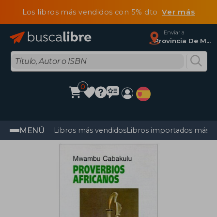
Los libros más vendidos con 5% dto
Ver más
Enviar a
Provincia De Madrid
0
MENÚ
Libros más vendidos
Libros importados más v