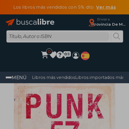
Los libros más vendidos con 5% dto
Ver más
Enviar a
Provincia De Madrid
0
MENÚ
Libros más vendidos
Libros importados más v