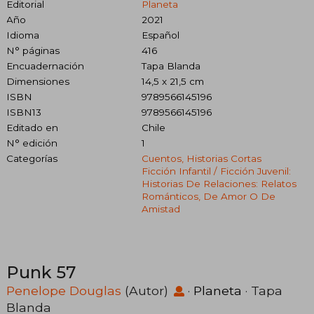
Editorial
Planeta
Año
2021
Idioma
Español
N° páginas
416
Encuadernación
Tapa Blanda
Dimensiones
14,5 x 21,5 cm
ISBN
9789566145196
ISBN13
9789566145196
Editado en
Chile
N° edición
1
Categorías
Cuentos, Historias Cortas
Ficción Infantil / Ficción Juvenil:
Historias De Relaciones: Relatos
Románticos, De Amor O De
Amistad
Punk 57
Penelope Douglas
(Autor)
·
Planeta
· Tapa
Blanda