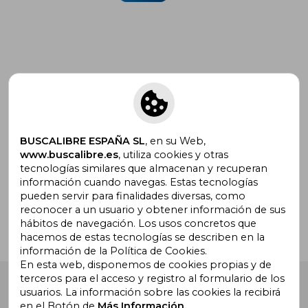
Suscríbete para recibir ofertas y
promociones
BUSCALIBRE ESPAÑA SL
, en su Web,
www.buscalibre.es
, utiliza cookies y otras
tecnologías similares que almacenan y recuperan
¿Necesitas ayuda?
información cuando navegas. Estas tecnologías
pueden servir para finalidades diversas, como
reconocer a un usuario y obtener información de sus
Ir a Centro de Soporte
hábitos de navegación. Los usos concretos que
hacemos de estas tecnologías se describen en la
información de la Política de Cookies.
En esta web, disponemos de cookies propias y de
terceros para el acceso y registro al formulario de los
Buscalibre España
. Calle Energía, 65, Nave 3 (08940),
usuarios. La información sobre las cookies la recibirá
Cornellà de Llobregat, Barcelona. Derechos Reservados.
en el Botón de
Más Información.