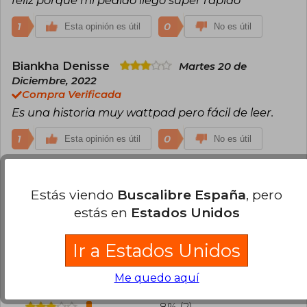
1
0
Esta opinión es útil
No es útil
Biankha Denisse
Martes 20 de
Diciembre, 2022
Compra Verificada
Es una historia muy wattpad pero fácil de leer.
1
0
Esta opinión es útil
No es útil
Cargar más opiniones del libro
Estás viendo
Buscalibre España
, pero
estás en
Estados Unidos
¿Leíste este libro?
Inicia sesión
para poder
agregar tu propia evaluación
.
Ir a Estados Unidos
80% (20)
Me quedo aquí
8% (2)