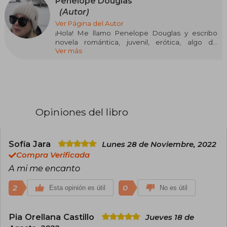
Penelope Douglas
(Autor)
Ver Página del Autor
¡Hola! Me llamo Penelope Douglas y escribo
novela romántica, juvenil, erótica, algo de
Ver más
contemporánea… lo que sea que me llame la
atención en ese momento. Creo que un buen
escritor es capaz de hilar cualquier historia de
forma que el lector conecte con ella, y eso es lo
que me esfuerzo por hacer con cada libro que
escribo. No hay muchos temas que sean
demasiado tabú para mí.
Opiniones del libro
Me encanta romper las reglas y salir de mi zona
de confort.
Sofía Jara
Lunes 28 de Noviembre, 2022
Compra Verificada
A mi me encanto
2
0
Esta opinión es útil
No es útil
Pia Orellana Castillo
Jueves 18 de