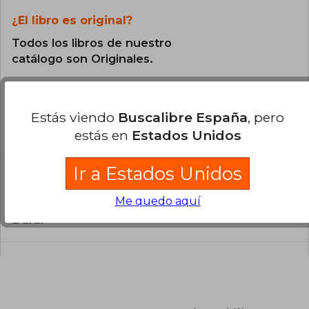
¿El libro es original?
Todos los libros de nuestro
catálogo son Originales.
¿En qué Idioma está escrito el
libro?
Estás viendo
Buscalibre España
, pero
estás en
Estados Unidos
El libro está escrito en Inglés.
Ir a Estados Unidos
¿Cuál es la encuadernación de este libro?
Me quedo aquí
La encuadernación de esta edición es Tapa
Dura.