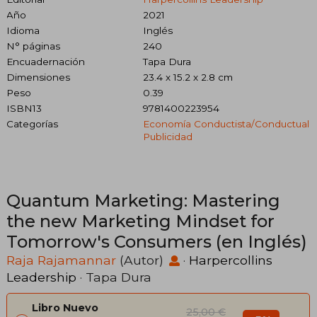
Año
2021
Idioma
Inglés
N° páginas
240
Encuadernación
Tapa Dura
Dimensiones
23.4 x 15.2 x 2.8 cm
Peso
0.39
ISBN13
9781400223954
Categorías
Economía Conductista/conductual
Publicidad
Quantum Marketing: Mastering
the new Marketing Mindset for
Tomorrow's Consumers (en Inglés)
Raja Rajamannar
(Autor)
·
Harpercollins
Leadership
· Tapa Dura
Libro Nuevo
25,00 €