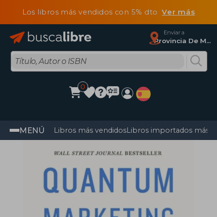
Los libros más vendidos con 5% dto
Ver más
Enviar a
Provincia De Madrid
0
MENÚ
Libros más vendidos
Libros importados más v