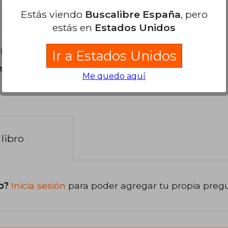
?
Estás viendo
Buscalibre España
, pero
estás en
Estados Unidos
libro?
Ir a Estados Unidos
s Tapa Dura.
Me quedo aquí
libro
o?
Inicia sesión
para poder agregar tu propia preg