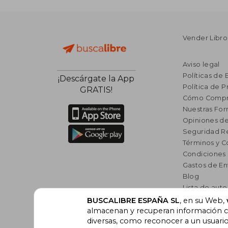
Vender Libro
Aviso legal
Políticas de 
¡Descárgate la App
Política de P
GRATIS!
Cómo Compr
Nuestras Fo
Opiniones de
Seguridad R
Términos y C
Condiciones
Gastos de En
Blog
Lista de auto
Incentivo a l
BUSCALIBRE ESPAÑA SL
, en su Web,
Libros Rec
almacenan y recuperan información cu
diversas, como reconocer a un usuari