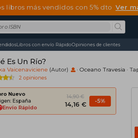
os libros más vendidos con 5% dto
Ver m
endidos
Libros con envío Rápido
Opiniones de clientes
é Es Un Río?
ka Vaicenaviciene
(Autor)
·
Oceano Travesia
· Ta
2 opiniones
bro Nuevo
14,90 €
-5%
igen: España
14,16 €
Envío Rápido