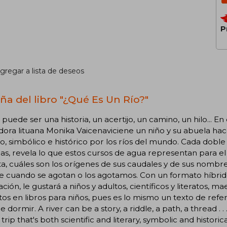
P
gregar a lista de deseos
ña del libro "¿Qué Es Un Río?"
 puede ser una historia, un acertijo, un camino, un hilo... E
adora lituana Monika Vaicenaviciene un niño y su abuela ha
rio, simbólico e histórico por los ríos del mundo. Cada do
as, revela lo que estos cursos de agua representan para el
a, cuáles son los orígenes de sus caudales y de sus nombres
 cuando se agotan o los agotamos. Con un formato híbrido
ación, le gustará a niños y adultos, científicos y literatos, m
os en libros para niños, pues es lo mismo un texto de refer
e dormir. A river can be a story, a riddle, a path, a thread . 
 trip that's both scientific and literary, symbolic and histori