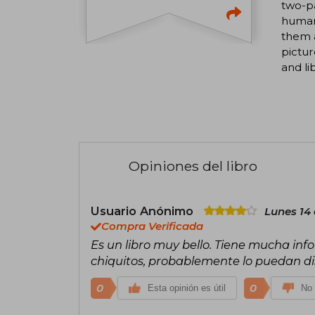
two-pa
human 
them 
pictur
and li
Opiniones del libro
Usuario Anónimo
Lunes 14
Compra Verificada
Es un libro muy bello. Tiene mucha in
chiquitos, probablemente lo puedan dis
0
0
Esta opinión es útil
No 