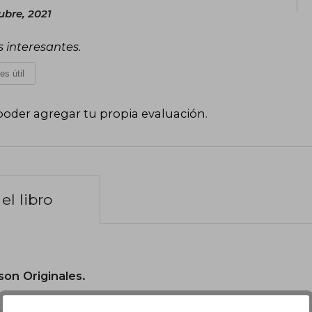
ubre, 2021
s interesantes.
es útil
poder agregar tu propia evaluación
.
el libro
son Originales.