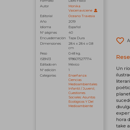
Formato
Libro Físico
Autor
Monika
Vaicenaviciene
Editorial
Oceano Travesia
Año
2019
Idioma
Español
N° páginas
40
Encuadernación
Tapa Dura
A
Dimensiones
28.4 x 28.4 x 0.8
cm
Peso
0.48 kg.
Rese
ISBN13
9786075277714
Editado en
México
Un río
N° edición
1
ilustr
Categorías
Enseñanza:
Ciencias
litera
Medioambientales
poétic
Infantil / Juvenil,
Cuestiones
planet
Sociales: Asuntos
sucede
Ecológicos Y Del
Medioambiente
divulg
expert
hora d
take a