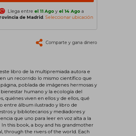
Llega entre
el 11 Ago
y
el 14 Ago
a
rovincia de Madrid
.
Seleccionar ubicación
Comparte y gana dinero
n este libro de la multipremiada autora e
cen un recorrido lo mismo científico que
ble página, poblada de imágenes hermosas y
 bienestar humano y la ecología del
, quiénes viven en ellos y de ellos, qué
 entre álbum ilustrado y libro de
aestros y bibliotecarios y mediadores y
encia que uno para leer en voz alta a la
. . In this book, a boy and his grandmother
cal, through the rivers of the world. Each