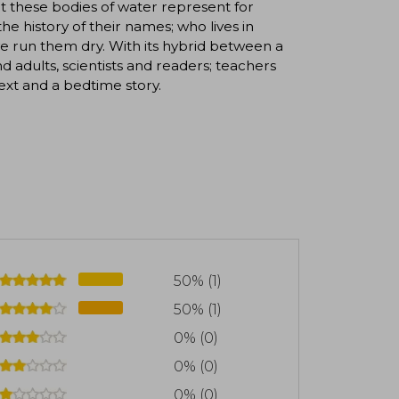
at these bodies of water represent for
e history of their names; who lives in
 run them dry. With its hybrid between a
d adults, scientists and readers; teachers
text and a bedtime story.
50% (1)
50% (1)
0% (0)
0% (0)
0% (0)