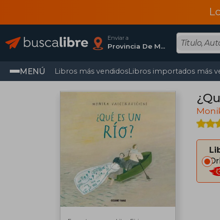
L
Enviar a
Provincia De Madrid
MENÚ
Libros más vendidos
Libros importados más v
¿Qu
Moni
Li
Or