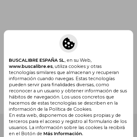
Suscríbete para recibir ofertas y
promociones
BUSCALIBRE ESPAÑA SL
, en su Web,
www.buscalibre.es
, utiliza cookies y otras
tecnologías similares que almacenan y recuperan
¿Necesitas ayuda?
información cuando navegas. Estas tecnologías
pueden servir para finalidades diversas, como
reconocer a un usuario y obtener información de sus
Ir a Centro de Soporte
hábitos de navegación. Los usos concretos que
hacemos de estas tecnologías se describen en la
información de la Política de Cookies.
En esta web, disponemos de cookies propias y de
terceros para el acceso y registro al formulario de los
Buscalibre España
. Calle Energía, 65, Nave 3 (08940),
usuarios. La información sobre las cookies la recibirá
Cornellà de Llobregat, Barcelona. Derechos Reservados.
en el Botón de
Más Información.