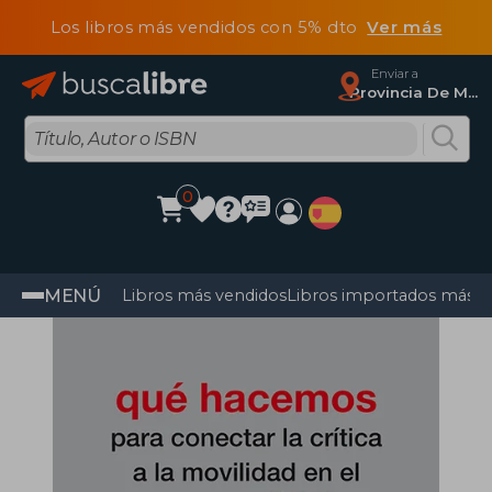
Los libros más vendidos con 5% dto
Ver más
Enviar a
Provincia De Madrid
0
MENÚ
Libros más vendidos
Libros importados más v