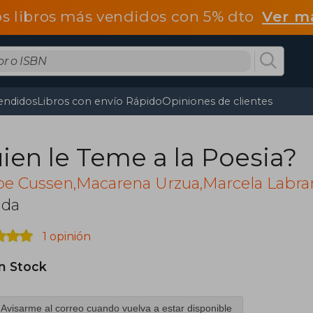
os libros más vendidos con 5% dto
Ver m
endidos
Libros con envío Rápido
Opiniones de clientes
ien le Teme a la Poesia?
pe Cussen,Macarena Urzua,Marcela Labra
nda
1 opinión
in Stock
Avisarme al correo cuando vuelva a estar disponible