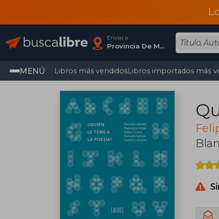
L
Enviar a
Provincia De Madrid
MENÚ
Libros más vendidos
Libros importados más v
Qu
Feli
Bla
S