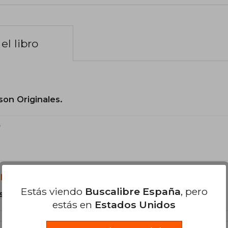
el libro
son Originales.
?
libro?
Estás viendo
Buscalibre España
, pero
s Tapa Blanda.
estás en
Estados Unidos