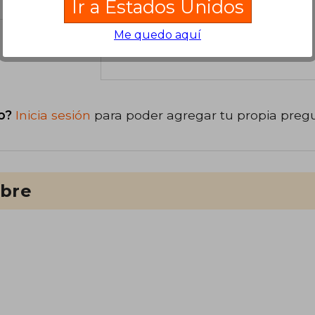
Ir a Estados Unidos
Me quedo aquí
libro
o?
Inicia sesión
para poder agregar tu propia preg
ibre