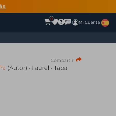
ás
0
Mi Cuenta
Compartir
ña
(Autor) ·
Laurel
· Tapa