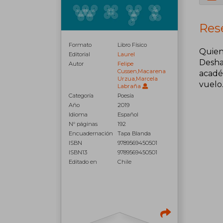
Rese
Formato
Libro Físico
Quien 
Editorial
Laurel
Desha
Autor
Felipe
Cussen,Macarena
acadé
Urzua,Marcela
vuelo
Labraña
Categoría
Poesía
Año
2019
Idioma
Español
N° páginas
192
Encuadernación
Tapa Blanda
ISBN
9789569450501
ISBN13
9789569450501
Editado en
Chile