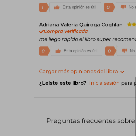
1
0
Esta opinión es útil
No e
Adriana Valeria Quiroga Coghlan
Compra Verificada
me llego rapido el libro super recomen
0
0
Esta opinión es útil
No 
Cargar más opiniones del libro
¿Leíste este libro?
Inicia sesión
para 
Preguntas frecuentes sobre 