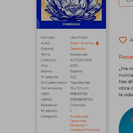
Formato
Libro Físico
A
Autor
Robin Sharma
Editorial
Debolsillo
Tema
Autoayuda
Rese
Colección
AUTOAYUDA
Año
2013
¿Ha re
Idioma
Español
nunca 
N° páginas
222
has di
Encuadernación
Tapa Blanda
obra d
Dimensiones
19 x 12.5 cm
la vid
ISBN
9586397319
ISBN13
9789586397315
Editado en
Colombia
N° edición
1
Categorías
Autoayuda,
Desarrollo
Personal Y
Consejos Prácticos