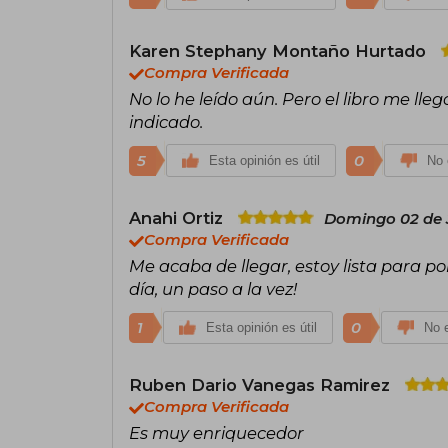
Karen Stephany Montaño Hurtado
Compra Verificada
No lo he leído aún. Pero el libro me ll
indicado.
5
0
Esta opinión es útil
No 
Anahi Ortiz
Domingo 02 de 
Compra Verificada
Me acaba de llegar, estoy lista para po
día, un paso a la vez!
1
0
Esta opinión es útil
No e
Ruben Dario Vanegas Ramirez
Compra Verificada
Es muy enriquecedor