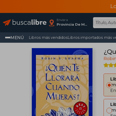
L
Enviar a
Provincia De Madrid
MENÚ
Libros más vendidos
Libros importados más v
¿Qu
Robi
Li
Im
En
Li
Im
En