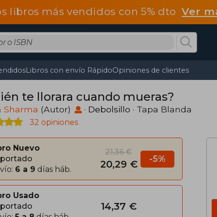
os libros más vendidos con 5% dto
Ver m
endidos
Libros con envío Rápido
Opiniones de clientes
ién te llorara cuando mueras?
n Sharma
(Autor)
·
Debolsillo
· Tapa Blanda
32 opiniones
bro Nuevo
21,36 €
-5%
portado
20,29 €
vío:
6 a 9
días háb.
bro Usado
14,37 €
portado
vío:
5 a 8
días háb.