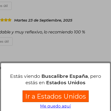
s útil
Martes 23 de Septiembre, 2025
dable y muy reflexivo, lo recomiendo 100 %
es útil
poder agregar tu propia evaluación
.
Estás viendo
Buscalibre España
, pero
estás en
Estados Unidos
Ir a Estados Unidos
el libro
Me quedo aquí