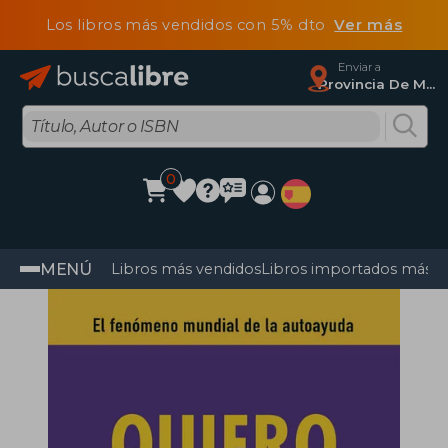
Los libros más vendidos con 5% dto
Ver más
Enviar a
Provincia De Madrid
0
MENÚ
Libros más vendidos
Libros importados más v