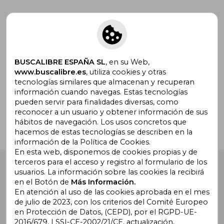
Suscríbete para recibir ofertas y
promociones
BUSCALIBRE ESPAÑA SL
, en su Web,
www.buscalibre.es
, utiliza cookies y otras
tecnologías similares que almacenan y recuperan
¿Necesitas ayuda?
información cuando navegas. Estas tecnologías
pueden servir para finalidades diversas, como
reconocer a un usuario y obtener información de sus
Ir a Centro de Soporte
hábitos de navegación. Los usos concretos que
hacemos de estas tecnologías se describen en la
información de la Política de Cookies.
En esta web, disponemos de cookies propias y de
terceros para el acceso y registro al formulario de los
Buscalibre España
. Calle Energía, 65, Nave 3 (08940),
usuarios. La información sobre las cookies la recibirá
Cornellà de Llobregat, Barcelona. Derechos Reservados.
en el Botón de
Más Información.
En atención al uso de las cookies aprobada en el mes
de julio de 2023, con los criterios del Comité Europeo
en Protección de Datos, (CEPD), por el RGPD-UE-
2016/679, LSSI-CE-2002/21/CE, actualización,