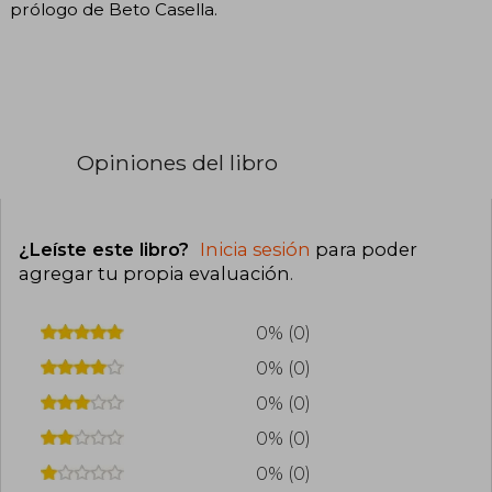
prólogo de Beto Casella.
Opiniones del libro
¿Leíste este libro?
Inicia sesión
para poder
agregar tu propia evaluación
.
0% (0)
0% (0)
0% (0)
0% (0)
0% (0)