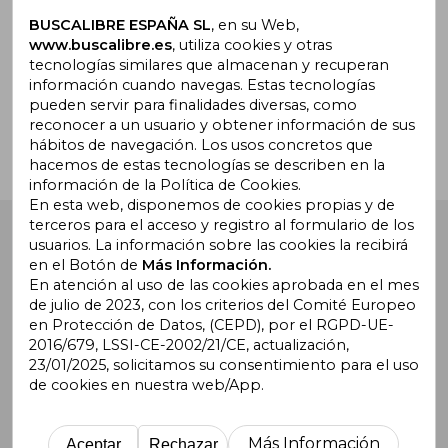
BUSCALIBRE ESPAÑA SL
, en su Web,
www.buscalibre.es
, utiliza cookies y otras
tecnologías similares que almacenan y recuperan
¿Necesitas ayuda?
información cuando navegas. Estas tecnologías
pueden servir para finalidades diversas, como
reconocer a un usuario y obtener información de sus
Ir a Centro de Soporte
hábitos de navegación. Los usos concretos que
hacemos de estas tecnologías se describen en la
información de la Política de Cookies.
En esta web, disponemos de cookies propias y de
terceros para el acceso y registro al formulario de los
Buscalibre España
. Calle Energía, 65, Nave 3 (08940),
usuarios. La información sobre las cookies la recibirá
Cornellà de Llobregat, Barcelona. Derechos Reservados.
en el Botón de
Más Información.
En atención al uso de las cookies aprobada en el mes
de julio de 2023, con los criterios del Comité Europeo
en Protección de Datos, (CEPD), por el RGPD-UE-
2016/679, LSSI-CE-2002/21/CE, actualización,
23/01/2025, solicitamos su consentimiento para el uso
de cookies en nuestra web/App.
Buscalibre Argentina
|
Buscalibre Chile
|
Buscalibre
Colombia
|
Buscalibre Ecuador
|
Buscalibre España
|
Buscalibre Uruguay
|
Buscalibre México
|
Buscalibre
Más Información
Aceptar
Rechazar