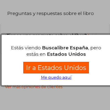
Preguntas y respuestas sobre el libro
¿Tienes una pregunta sobre el libro?
Inicia
sesión
para poder agregar tu propia pregunta.
Estás viendo
Buscalibre España
, pero
estás en
Estados Unidos
Ir a Estados Unidos
Opiniones sobre Buscalibre
Me quedo aquí
Ver más opiniones de clientes