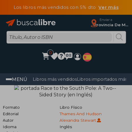
Los libros más vendidos con 5% dto
Ver más
Enviar a
Provincia De Madrid
0
MENÚ
Libros más vendidos
Libros importados más v
Formato
Libro Físico
Editorial
Thames And Hudson
Autor
Alexandra Stewart
Idioma
Inglés