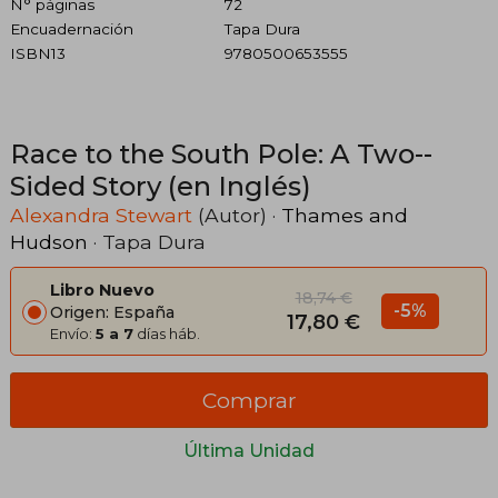
N° páginas
72
Encuadernación
Tapa Dura
ISBN13
9780500653555
Race to the South Pole: A Two-­
Sided Story (en Inglés)
Alexandra Stewart
(Autor) ·
Thames and
Hudson
· Tapa Dura
Libro Nuevo
18,74 €
-5%
Origen: España
17,80 €
Envío:
5 a 7
días háb.
Comprar
Última Unidad