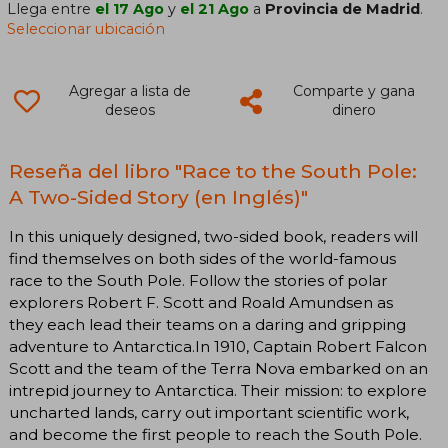
Llega entre
el 17 Ago
y
el 21 Ago
a
Provincia de Madrid
.
Seleccionar ubicación
Agregar a lista de
Comparte y gana
deseos
dinero
Reseña del libro "Race to the South Pole:
A Two-­Sided Story (en Inglés)"
In this uniquely designed, two-sided book, readers will
find themselves on both sides of the world-famous
race to the South Pole. Follow the stories of polar
explorers Robert F. Scott and Roald Amundsen as
they each lead their teams on a daring and gripping
adventure to Antarctica.In 1910, Captain Robert Falcon
Scott and the team of the Terra Nova embarked on an
intrepid journey to Antarctica. Their mission: to explore
uncharted lands, carry out important scientific work,
and become the first people to reach the South Pole.