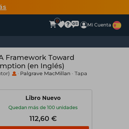
ás
0
Mi Cuenta
: A Framework Toward
ption (en Inglés)
tor)
·
Palgrave MacMillan
· Tapa
Libro Nuevo
Quedan más de 100 unidades
112,60 €