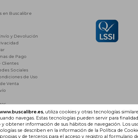
s en Buscalibre
Envío y Devolución
rivacidad
ar
rmas de Pago
 Clientes
edes Sociales
ondiciones de Uso
 de Venta
vío
res
a Lectura
www.buscalibre.es
, utiliza cookies y otras tecnologías similar
omendados
ando navegas. Estas tecnologías pueden servir para finalida
o y obtener información de sus hábitos de navegación. Los us
ogías se describen en la información de la Política de Cooki
opias y de terceros para el acceso y registro al formulario d