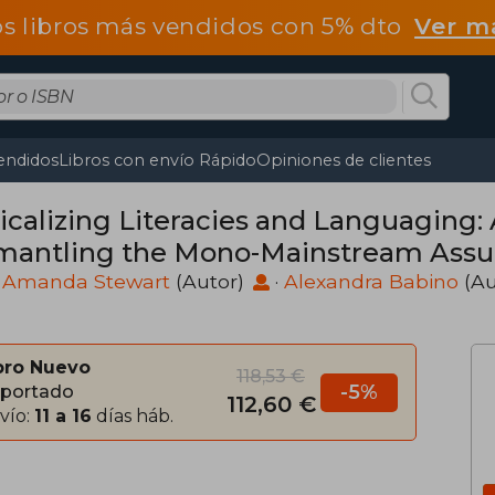
os libros más vendidos con 5% dto
Ver m
endidos
Libros con envío Rápido
Opiniones de clientes
icalizing Literacies and Languaging
mantling the Mono-Mainstream Assum
 Amanda Stewart
(Autor)
·
Alexandra Babino
(Au
bro Nuevo
118,53 €
-5%
portado
112,60 €
vío:
11 a 16
días háb.