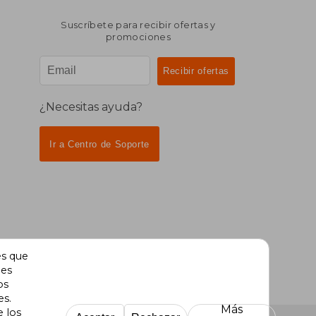
Suscríbete para recibir ofertas y
promociones
¿Necesitas ayuda?
Ir a Centro de Soporte
es que
des
os
es.
Más
e los