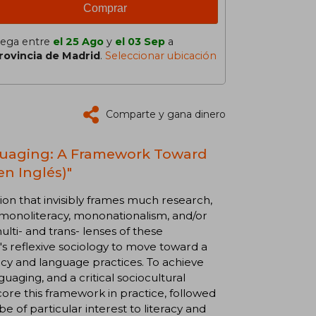
Comprar
lega entre
el 25 Ago
y
el 03 Sep
a
rovincia de Madrid
.
Seleccionar ubicación
Comparte y gana dinero
anguaging: A Framework Toward
n Inglés)"
 that invisibly frames much research,
 monoliteracy, mononationalism, and/or
ti- and trans- lenses of these
s reflexive sociology to move toward a
acy and language practices. To achieve
guaging, and a critical sociocultural
ore this framework in practice, followed
be of particular interest to literacy and