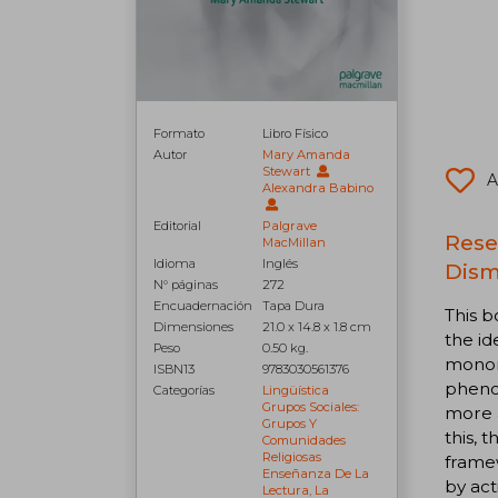
Formato
Libro Físico
Autor
Mary Amanda
Stewart
A
Alexandra Babino
Editorial
Palgrave
Rese
MacMillan
Idioma
Inglés
Dism
N° páginas
272
Encuadernación
Tapa Dura
This 
Dimensiones
21.0 x 14.8 x 1.8 cm
the id
Peso
0.50 kg.
monomo
ISBN13
9783030561376
phenom
Categorías
Lingüística
Grupos Sociales:
more a
Grupos Y
this, 
Comunidades
Religiosas
framew
Enseñanza De La
by act
Lectura, La