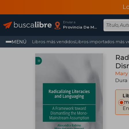
L
Enviar a
Provincia De Madrid
MENÚ
Libros más vendidos
Libros importados más v
Rad
Dis
Mary
Dura
Li
Im
En