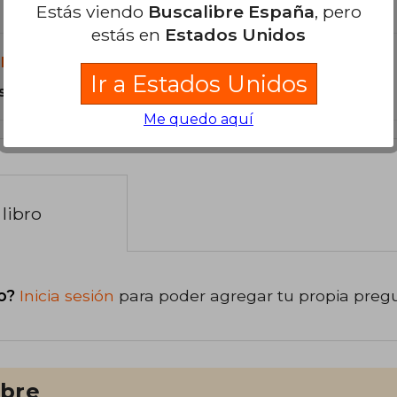
Estás viendo
Buscalibre España
, pero
estás en
Estados Unidos
libro?
Ir a Estados Unidos
s Tapa Dura.
Me quedo aquí
libro
o?
Inicia sesión
para poder agregar tu propia preg
ibre