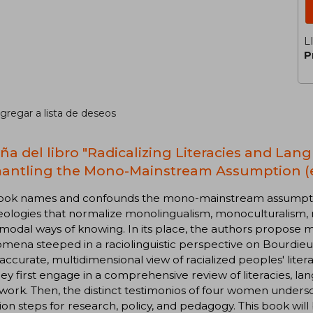
L
P
gregar a lista de deseos
ña del libro "Radicalizing Literacies and L
antling the Mono-Mainstream Assumption (e
book names and confounds the mono-mainstream assumption
eologies that normalize monolingualism, monoculturalism,
dal ways of knowing. In its place, the authors propose mul
ena steeped in a raciolinguistic perspective on Bourdieu'
ccurate, multidimensional view of racialized peoples' liter
they first engage in a comprehensive review of literacies, lan
ork. Then, the distinct testimonios of four women undersc
ion steps for research, policy, and pedagogy. This book will 