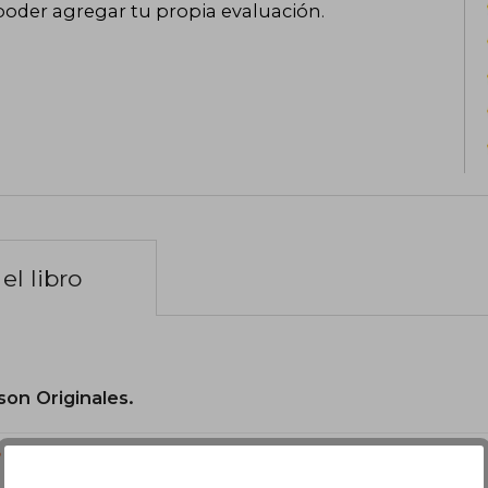
poder agregar tu propia evaluación
.
el libro
son Originales.
?