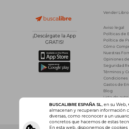
Vender Libro
Aviso legal
Políticas de 
¡Descárgate la App
Política de P
GRATIS!
Cómo Compr
Nuestras Fo
Opiniones de
Seguridad R
Términos y C
Condiciones
Gastos de En
Blog
Lista de auto
Incentivo a l
BUSCALIBRE ESPAÑA SL
, en su Web,
Libros Rec
almacenan y recuperan información cu
diversas, como reconocer a un usuari
concretos que hacemos de estas tecnol
En esta web, disponemos de cookies pr