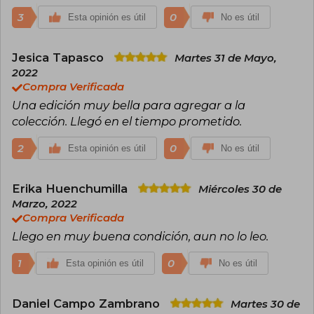
bando republicano.
3
0
Esta opinión es útil
No es útil
Además de cronista, crítico de literatura y
novelista, es uno de los ensayistas en lengua
Jesica Tapasco
Martes 31 de Mayo,
inglesa más destacados de las décadas de 1930
2022
y de 1940. También es conocido por sus críticas
al totalitarismo en su novela corta alegórica
Compra Verificada
Rebelión en la granja (1945) y su novela distópica
Una edición muy bella para agregar a la
1984 (1949), escrita en sus últimos años de vida y
colección. Llegó en el tiempo prometido.
publicada poco antes de su fallecimiento, y en la
que crea el concepto de «Gran Hermano», que
2
desde entonces pasó al lenguaje común de la
0
Esta opinión es útil
No es útil
crítica de las técnicas modernas de vigilancia.
Erika Huenchumilla
Miércoles 30 de
Marzo, 2022
Compra Verificada
Llego en muy buena condición, aun no lo leo.
1
0
Esta opinión es útil
No es útil
Daniel Campo Zambrano
Martes 30 de