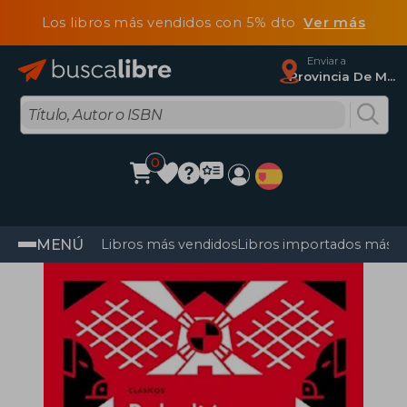
Los libros más vendidos con 5% dto
Ver más
Enviar a
Provincia De Madrid
0
MENÚ
Libros más vendidos
Libros importados más v