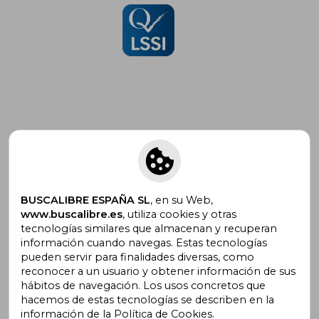
Suscríbete para recibir ofertas y
promociones
BUSCALIBRE ESPAÑA SL
, en su Web,
www.buscalibre.es
, utiliza cookies y otras
tecnologías similares que almacenan y recuperan
¿Necesitas ayuda?
información cuando navegas. Estas tecnologías
pueden servir para finalidades diversas, como
reconocer a un usuario y obtener información de sus
Ir a Centro de Soporte
hábitos de navegación. Los usos concretos que
hacemos de estas tecnologías se describen en la
información de la Política de Cookies.