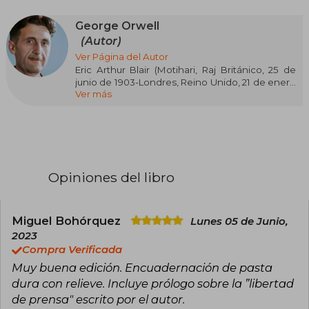
George Orwell
(Autor)
Ver Página del Autor
Eric Arthur Blair (Motihari, Raj Británico, 25 de
junio de 1903-Londres, Reino Unido, 21 de enero
Ver más
de 1950), conocido por su seudónimo de
George Orwell, fue un novelista, periodista,
ensayista y crítico británico nacido en la India,
autor entre otras obras de las novelas distópicas
Rebelión en la granja (1945) y 1984 (1949).
Su obra lleva la marca de las experiencias
Opiniones del libro
autobiográficas vividas por el autor en tres
etapas de su vida: su posición en contra del
imperialismo británico que lo llevó al
compromiso como representante de las
Miguel Bohórquez
Lunes 05 de Junio,
fuerzas del orden colonial en Birmania durante
2023
su juventud; a favor del socialismo democrático,
Compra Verificada
después de haber observado y sufrido las
Muy buena edición. Encuadernación de pasta
condiciones de vida de las clases sociales de
los trabajadores de Londres y París; y en contra
dura con relieve. Incluye prólogo sobre la ”libertad
de los totalitarismos nazi y estalinista tras su
de prensa" escrito por el autor.
participación en la guerra civil española, en el