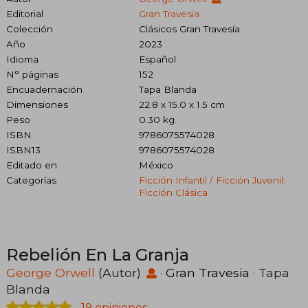
Editorial
Gran Travesia
Colección
Clásicos Gran Travesía
Año
2023
Idioma
Español
N° páginas
152
Encuadernación
Tapa Blanda
Dimensiones
22.8 x 15.0 x 1.5 cm
Peso
0.30 kg.
ISBN
9786075574028
ISBN13
9786075574028
Editado en
México
Categorías
Ficción Infantil / Ficción Juvenil:
Ficción Clásica
Rebelión En La Granja
George Orwell
(Autor)
·
Gran Travesia
· Tapa
Blanda
19 opiniones