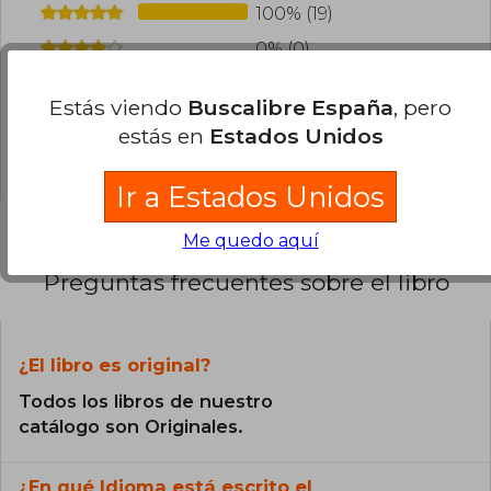
100% (19)
0% (0)
0% (0)
Estás viendo
Buscalibre España
, pero
0% (0)
estás en
Estados Unidos
0% (0)
Ir a Estados Unidos
Me quedo aquí
Preguntas frecuentes sobre el libro
¿El libro es original?
Todos los libros de nuestro
catálogo son Originales.
¿En qué Idioma está escrito el