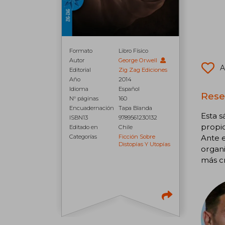
Formato
Libro Físico
Autor
George Orwell
A
Editorial
Zig Zag Ediciones
Año
2014
Idioma
Español
Rese
N° páginas
160
Encuadernación
Tapa Blanda
Esta s
ISBN13
9789561230132
propio
Editado en
Chile
Categorías
Ficción Sobre
Ante e
Distopías Y Utopías
organi
más cr