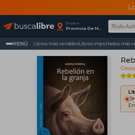
L
Enviar a
Provincia De Madrid
MENÚ
Libros más vendidos
Libros importados más v
Reb
Geor
Li
Or
En