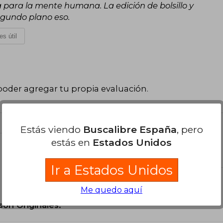
a para la mente humana. La edición de bolsillo y
egundo plano eso.
es útil
poder agregar tu propia evaluación
.
Estás viendo
Buscalibre España
, pero
estás en
Estados Unidos
el libro
Ir a Estados Unidos
Me quedo aquí
son Originales.