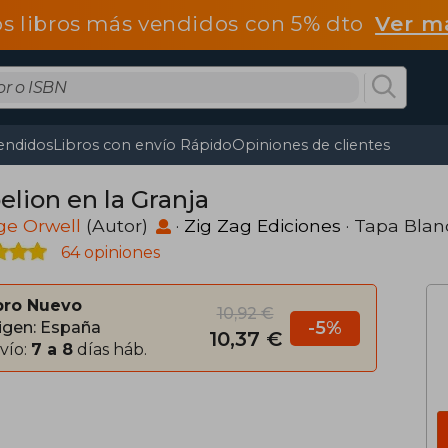
os libros más vendidos con 5% dto
Ver m
endidos
Libros con envío Rápido
Opiniones de clientes
elion en la Granja
ge Orwell
(Autor)
·
Zig Zag Ediciones
· Tapa Bla
64 opiniones
bro Nuevo
10,92 €
-5%
igen: España
10,37 €
vío:
7 a 8
días háb.