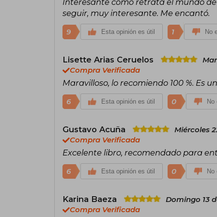
Interesante cómo retrata el mundo de la
seguir, muy interesante. Me encantó.
9
1
Esta opinión es útil
No e
Lisette Arias Ceruelos
Mar
Compra Verificada
Maravilloso, lo recomiendo 100 %. Es un
6
0
Esta opinión es útil
No 
Gustavo Acuña
Miércoles 2
Compra Verificada
Excelente libro, recomendado para enten
6
0
Esta opinión es útil
No 
Karina Baeza
Domingo 13 de
Compra Verificada