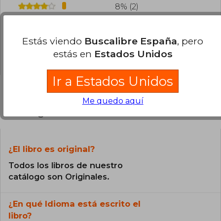
8% (2)
0% (0)
0% (0)
Estás viendo
Buscalibre España
, pero
estás en
Estados Unidos
0% (0)
Ir a Estados Unidos
Me quedo aquí
Preguntas frecuentes sobre el libro
¿El libro es original?
Todos los libros de nuestro
catálogo son Originales.
¿En qué Idioma está escrito el
libro?