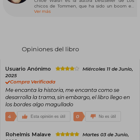
Chloe Walsh es la autora bestseller de Los
chicos de Tommen, que ha sido un boom en
Ver más
TikTok, Goodreads y Amazon. Lleva una década
escribiendo romance contemporáneo, tanto
juvenil como new adult, y sus libros se han
traducido a múltiples idiomas. Es una gran
amante de los animales, la música y las series de
televisión, pero lo que más le gusta es pasar
tiempo con su familia. Es una gran defensora de
Opiniones del libro
la salud mental. Vive en Cork (Irlanda) con su
familia.
Usuario Anónimo
Miércoles 11 de Junio,
2025
Compra Verificada
Me encanta la historia, me encanta como se
desarrolla la trama, sin embargo, el libro llego en
los bordes algo magullado
4
0
Esta opinión es útil
No es útil
Rohelmis Malave
Martes 03 de Junio,