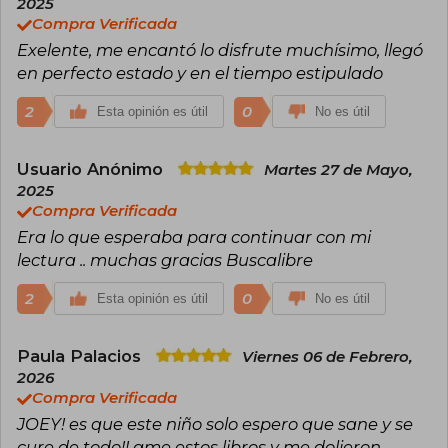
2025
Compra Verificada
Exelente, me encantó lo disfrute muchísimo, llegó
en perfecto estado y en el tiempo estipulado
2
0
Esta opinión es útil
No es útil
Usuario Anónimo
Martes 27 de Mayo,
2025
Compra Verificada
Era lo que esperaba para continuar con mi
lectura .. muchas gracias Buscalibre
2
0
Esta opinión es útil
No es útil
Paula Palacios
Viernes 06 de Febrero,
2026
Compra Verificada
JOEY! es que este niño solo espero que sane y se
cure de todo!! ame estos libros y me dolieron