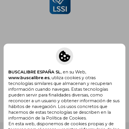
Suscríbete para recibir ofertas y
promociones
BUSCALIBRE ESPAÑA SL
, en su Web,
www.buscalibre.es
, utiliza cookies y otras
tecnologías similares que almacenan y recuperan
¿Necesitas ayuda?
información cuando navegas. Estas tecnologías
pueden servir para finalidades diversas, como
reconocer a un usuario y obtener información de sus
Ir a Centro de Soporte
hábitos de navegación. Los usos concretos que
hacemos de estas tecnologías se describen en la
información de la Política de Cookies.
En esta web, disponemos de cookies propias y de