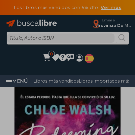
Los libros más vendidos con 5% dto
Ver más
Enviar a
Provincia De Madrid
0
MENÚ
Libros más vendidos
Libros importados más v