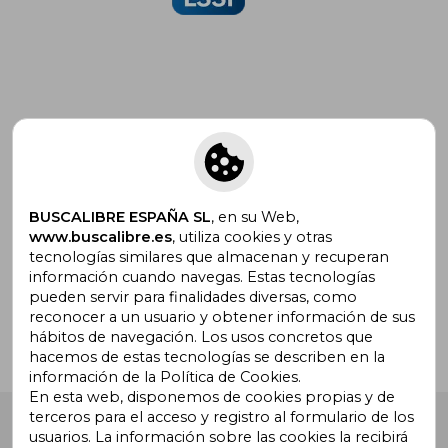
Suscríbete para recibir ofertas y
promociones
BUSCALIBRE ESPAÑA SL
, en su Web,
www.buscalibre.es
, utiliza cookies y otras
tecnologías similares que almacenan y recuperan
¿Necesitas ayuda?
información cuando navegas. Estas tecnologías
pueden servir para finalidades diversas, como
reconocer a un usuario y obtener información de sus
Ir a Centro de Soporte
hábitos de navegación. Los usos concretos que
hacemos de estas tecnologías se describen en la
información de la Política de Cookies.
En esta web, disponemos de cookies propias y de
terceros para el acceso y registro al formulario de los
Buscalibre España
. Calle Energía, 65, Nave 3 (08940),
usuarios. La información sobre las cookies la recibirá
Cornellà de Llobregat, Barcelona. Derechos Reservados.