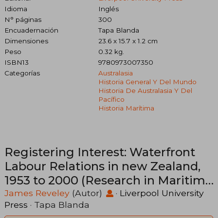
Idioma
Inglés
N° páginas
300
Encuadernación
Tapa Blanda
Dimensiones
23.6 x 15.7 x 1.2 cm
Peso
0.32 kg.
ISBN13
9780973007350
Categorías
Australasia
Historia General Y Del Mundo
Historia De Australasia Y Del
Pacífico
Historia Marítima
Registering Interest: Waterfront
Labour Relations in new Zealand,
1953 to 2000 (Research in Maritime
History Lup) (en Inglés)
James Reveley
(Autor)
·
Liverpool University
Press
· Tapa Blanda