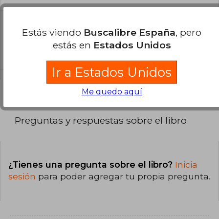
¿Cuál es la encuadernación de este libro?
Estás viendo
Buscalibre España
, pero
La encuadernación de esta edición es Tapa
estás en
Estados Unidos
Blanda.
Ir a Estados Unidos
Me quedo aquí
Preguntas y respuestas sobre el libro
¿Tienes una pregunta sobre el libro?
Inicia
sesión
para poder agregar tu propia pregunta.