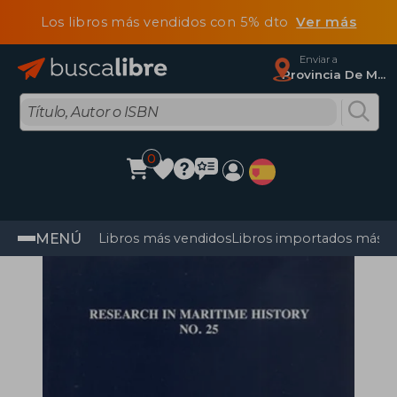
Los libros más vendidos con 5% dto
Ver más
Enviar a
Provincia De Madrid
0
MENÚ
Libros más vendidos
Libros importados más v