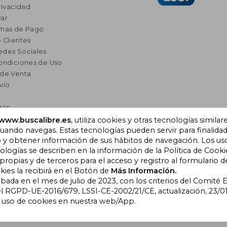
rivacidad
ar
rmas de Pago
 Clientes
edes Sociales
ondiciones de Uso
 de Venta
vío
res
a Lectura
www.buscalibre.es
, utiliza cookies y otras tecnologías similar
ando navegas. Estas tecnologías pueden servir para finalida
omendados
o y obtener información de sus hábitos de navegación. Los us
ogías se describen en la información de la Política de Cooki
opias y de terceros para el acceso y registro al formulario d
), Cornellà de Llobregat,
kies la recibirá en el Botón de
Más Información.
obada en el mes de julio de 2023, con los criterios del Comité
l RGPD-UE-2016/679, LSSI-CE-2002/21/CE, actualización, 23/01
l uso de cookies en nuestra web/App.
bre Colombia
|
Buscalibre Ecuador
|
Buscalibre España
|
Buscalib
ros Países
|
Bookdelivery Reino Unido