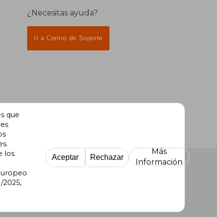
¿Necesitas ayuda?
Ir a Centro de Soporte
es que
des
os
es.
Más
e los
Aceptar
Rechazar
Información
 Europeo
/2025,
re Uruguay
|
Buscalibre México
|
Buscalibre