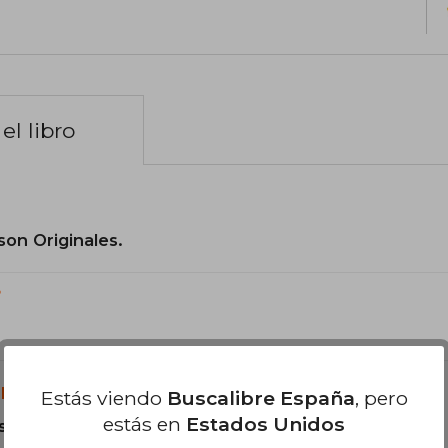
el libro
son Originales.
?
libro?
Estás viendo
Buscalibre España
, pero
estás en
Estados Unidos
s Tapa Blanda.