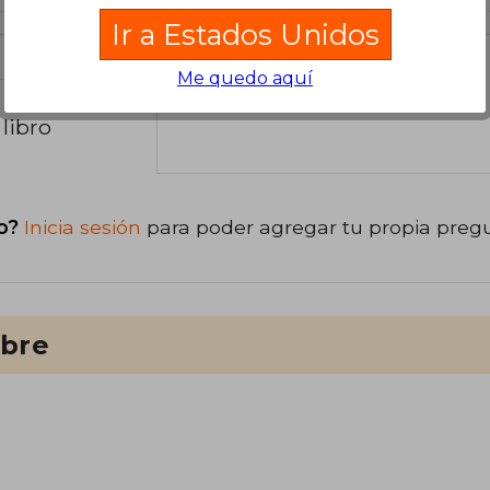
Ir a Estados Unidos
Me quedo aquí
libro
o?
Inicia sesión
para poder agregar tu propia preg
ibre