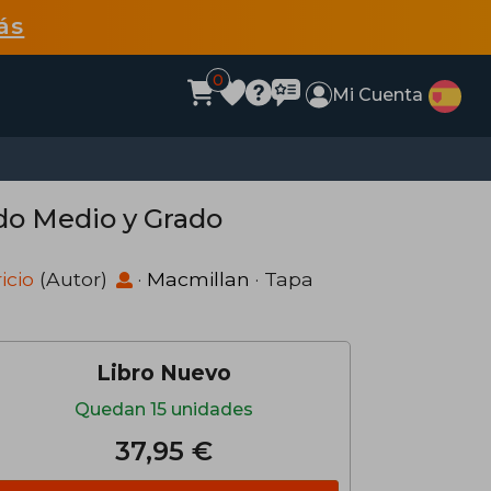
ás
0
Mi Cuenta
ado Medio y Grado
icio
(Autor)
·
Macmillan
· Tapa
Libro Nuevo
Quedan 15 unidades
37,95 €