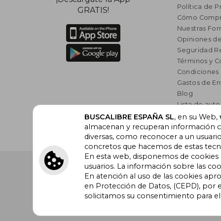
Política de P
GRATIS!
Cómo Compr
Nuestras Fo
Opiniones de
Seguridad R
Términos y C
Condiciones
Gastos de En
Blog
Lista de auto
Incentivo a l
BUSCALIBRE ESPAÑA SL
, en su Web,
almacenan y recuperan información cu
Libros Rec
diversas, como reconocer a un usuari
concretos que hacemos de estas tecnol
En esta web, disponemos de cookies pr
Buscalibre España
. Calle Energía, 65, Nave 3 (08940
usuarios. La información sobre las coo
Barcelona. Derechos Reservados.
En atención al uso de las cookies apr
en Protección de Datos, (CEPD), por e
solicitamos su consentimiento para e
Buscalibre Argentina
|
Buscalibre Chile
|
Buscali
Perú
|
Buscalibre Estados Unidos
|
Buscalibre Ot