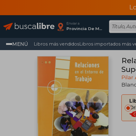
L
Enviar a
Provincia De Madrid
MENÚ
Libros más vendidos
Libros importados más v
Rel
Sup
Pilar
Blan
Li
Or