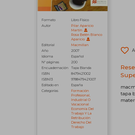
Formato
Libro Físico
Autor
Pilar Aparicio
Martín
Rosa Belén Blanco
Aparicio
Editorial
Macmillan
A
Año
2007
Idioma
Español
N° páginas
200
Rese
Encuadernación
Tapa Blanda
ISBN
8479421002
Supe
ISBN13
9788479421007
Editado en
España
macmi
Categorías
Formación
tapa b
Profesional,
materi
Industrial O
Vocacional
Economía Del
Trabajo Y La
Retribución
Derecho Del
Trabajo