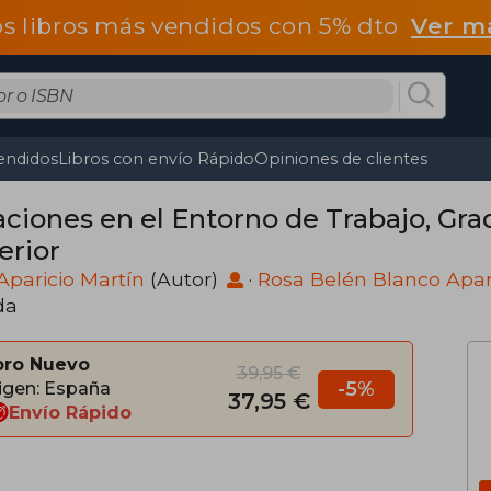
os libros más vendidos con 5% dto
Ver m
endidos
Libros con envío Rápido
Opiniones de clientes
aciones en el Entorno de Trabajo, Gr
erior
 Aparicio Martín
(Autor)
·
Rosa Belén Blanco Apar
da
bro Nuevo
39,95 €
-5%
igen: España
37,95 €
Envío Rápido