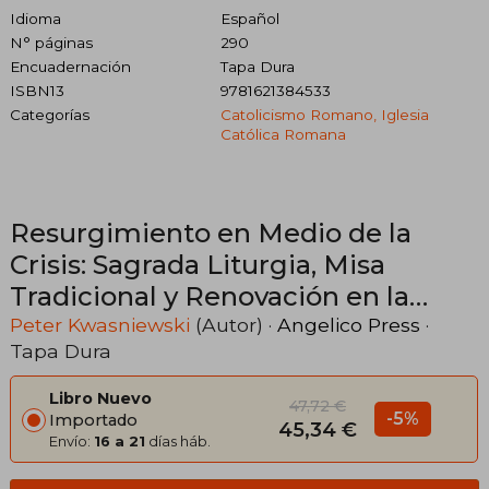
Idioma
Español
N° páginas
290
Encuadernación
Tapa Dura
ISBN13
9781621384533
Categorías
Catolicismo Romano, Iglesia
Católica Romana
Resurgimiento en Medio de la
Crisis: Sagrada Liturgia, Misa
Tradicional y Renovación en la
Iglesia (Spanish Edition)
Peter Kwasniewski
(Autor) ·
Angelico Press
·
Tapa Dura
Libro Nuevo
47,72 €
-5%
Importado
45,34 €
Envío:
16 a 21
días háb.