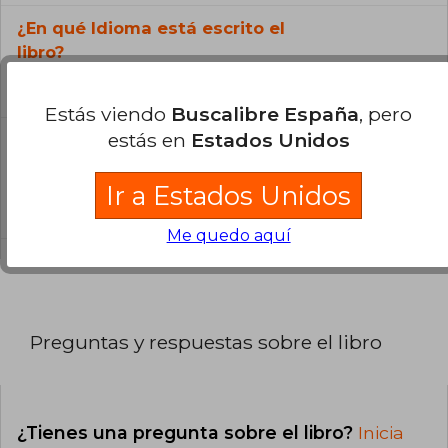
¿En qué Idioma está escrito el
libro?
El libro está escrito en Español.
Estás viendo
Buscalibre España
, pero
estás en
Estados Unidos
¿Cuál es la encuadernación de este libro?
La encuadernación de esta edición es Tapa
Ir a Estados Unidos
Dura.
Me quedo aquí
Preguntas y respuestas sobre el libro
¿Tienes una pregunta sobre el libro?
Inicia