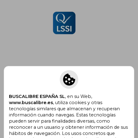
Suscríbete para recibir ofertas y
promociones
BUSCALIBRE ESPAÑA SL
, en su Web,
www.buscalibre.es
, utiliza cookies y otras
tecnologías similares que almacenan y recuperan
¿Necesitas ayuda?
información cuando navegas. Estas tecnologías
pueden servir para finalidades diversas, como
reconocer a un usuario y obtener información de sus
Ir a Centro de Soporte
hábitos de navegación. Los usos concretos que