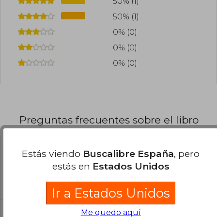
50% (1)
50% (1)
0% (0)
0% (0)
0% (0)
Preguntas frecuentes sobre el libro
Estás viendo
Buscalibre España
, pero
¿El libro es original?
estás en
Estados Unidos
Todos los libros de nuestro
catálogo son Originales.
Ir a Estados Unidos
¿En qué Idioma está escrito el
Me quedo aquí