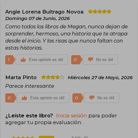
o déjame, Sorpréndeme, Melocotón loco y Te lo
dije.
Angie Lorena Buitrago Novoa
Domingo 07 de Junio, 2026
Pídeme lo que quieras, su debut en el género
Como todos los libros de Megan, nunca dejan de
erótico, fue premiada con las Tres Plumas a la
sorprender, hermoso, una historia que te atrapa
mejor novela erótica que otorga el Premio
Pasión por la Novela Romántica.
desde el inicio. Y las risas que nunca faltan con
estas historias.
Megan Maxwell vive en un precioso pueblo de
Madrid, en compañía de su marido, sus hijos, su
1
0
Esta opinión es útil
No es útil
perro Drako y sus gatos Romeo y Julieta.
Marta Pinto
Miércoles 27 de Mayo, 2026
Parece interesante
0
0
Esta opinión es útil
No es útil
¿Leíste este libro?
Inicia sesión
para poder
agregar tu propia evaluación
.