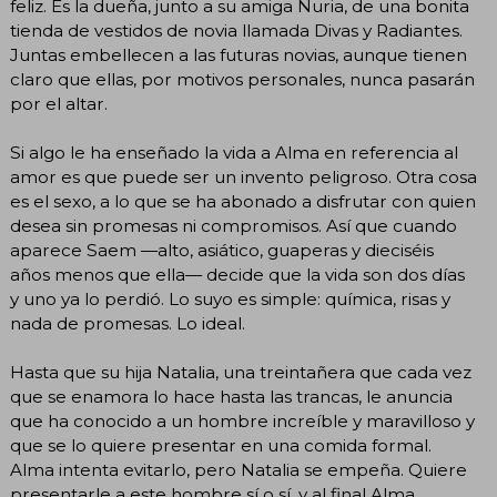
feliz. Es la dueña, junto a su amiga Nuria, de una bonita
tienda de vestidos de novia llamada Divas y Radiantes.
Juntas embellecen a las futuras novias, aunque tienen
claro que ellas, por motivos personales, nunca pasarán
por el altar.
Si algo le ha enseñado la vida a Alma en referencia al
amor es que puede ser un invento peligroso. Otra cosa
es el sexo, a lo que se ha abonado a disfrutar con quien
desea sin promesas ni compromisos. Así que cuando
aparece Saem —alto, asiático, guaperas y dieciséis
años menos que ella— decide que la vida son dos días
y uno ya lo perdió. Lo suyo es simple: química, risas y
nada de promesas. Lo ideal.
Hasta que su hija Natalia, una treintañera que cada vez
que se enamora lo hace hasta las trancas, le anuncia
que ha conocido a un hombre increíble y maravilloso y
que se lo quiere presentar en una comida formal.
Alma intenta evitarlo, pero Natalia se empeña. Quiere
presentarle a este hombre sí o sí, y al final Alma