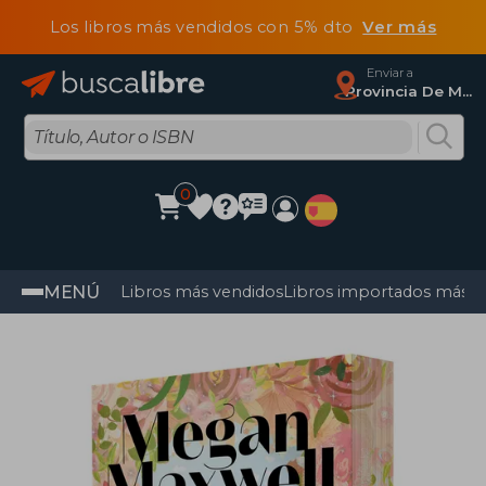
Los libros más vendidos con 5% dto
Ver más
Enviar a
Provincia De Madrid
0
MENÚ
Libros más vendidos
Libros importados más v