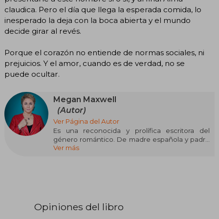
claudica. Pero el día que llega la esperada comida, lo
inesperado la deja con la boca abierta y el mundo
decide girar al revés.
Porque el corazón no entiende de normas sociales, ni
prejuicios. Y el amor, cuando es de verdad, no se
puede ocultar.
Megan Maxwell
(Autor)
Ver Página del Autor
Es una reconocida y prolífica escritora del
género romántico. De madre española y padre
Ver más
estadounidense, ha publicado novelas como
Deseo concedido, Fue un beso tonto, Te
esperaré toda mi vida, Niyomismalosé, Las ranas
también se enamoran, ¿Y a ti qué te importa?,
Olvidé olvidarte, Las guerreras Maxwell. Desde
donde se domine la llanura, Los príncipes azules
también destiñen, Pídeme lo que quieras, Casi
Opiniones del libro
una novela, Llámame Bombón, Pídeme lo que
quieras, ahora y siempre, Pídeme lo que quieras