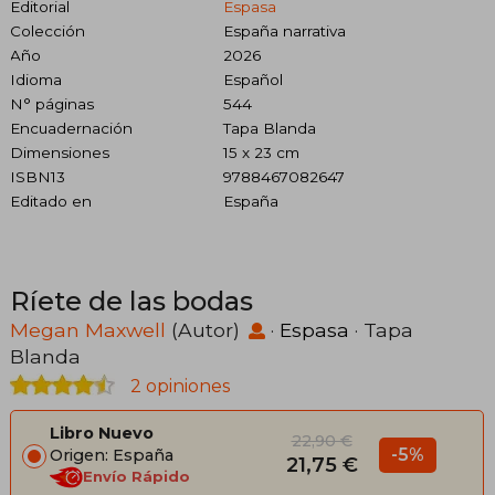
Editorial
Espasa
Colección
España narrativa
Año
2026
Idioma
Español
N° páginas
544
Encuadernación
Tapa Blanda
Dimensiones
15 x 23 cm
ISBN13
9788467082647
Editado en
España
Ríete de las bodas
Megan Maxwell
(Autor)
·
Espasa
· Tapa
Blanda
2 opiniones
Libro Nuevo
22,90 €
-5%
Origen: España
21,75 €
Envío Rápido