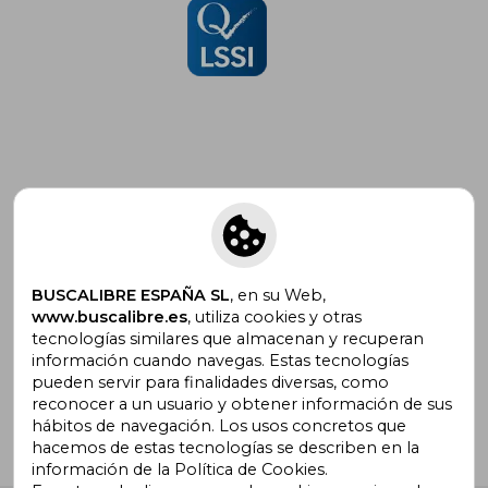
Suscríbete para recibir ofertas y
promociones
BUSCALIBRE ESPAÑA SL
, en su Web,
www.buscalibre.es
, utiliza cookies y otras
tecnologías similares que almacenan y recuperan
¿Necesitas ayuda?
información cuando navegas. Estas tecnologías
pueden servir para finalidades diversas, como
reconocer a un usuario y obtener información de sus
Ir a Centro de Soporte
hábitos de navegación. Los usos concretos que
hacemos de estas tecnologías se describen en la
información de la Política de Cookies.