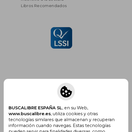
Libros Recomendados
Suscríbete para recibir ofertas y
promociones
BUSCALIBRE ESPAÑA SL
, en su Web,
www.buscalibre.es
, utiliza cookies y otras
tecnologías similares que almacenan y recuperan
¿Necesitas ayuda?
información cuando navegas. Estas tecnologías
pueden servir para finalidades diversas, como