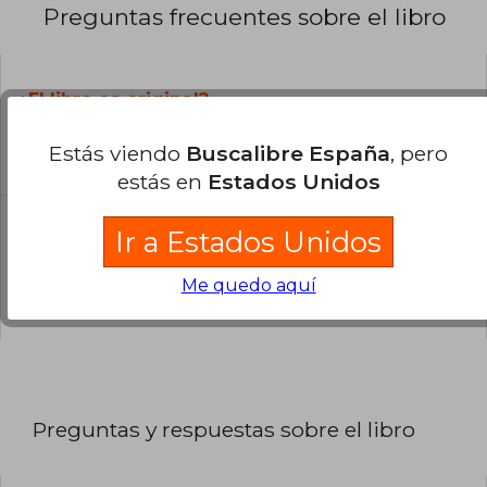
Preguntas frecuentes sobre el libro
¿El libro es original?
Todos los libros de nuestro
Estás viendo
Buscalibre España
, pero
catálogo son Originales.
estás en
Estados Unidos
¿En qué Idioma está escrito el
Ir a Estados Unidos
libro?
El libro está escrito en Inglés.
Me quedo aquí
Preguntas y respuestas sobre el libro