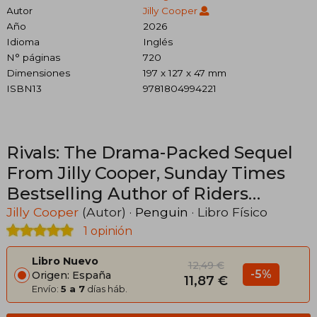
Autor
Jilly Cooper
Año
2026
Idioma
Inglés
N° páginas
720
Dimensiones
197 x 127 x 47 mm
ISBN13
9781804994221
Rivals: The Drama-Packed Sequel
From Jilly Cooper, Sunday Times
Bestselling Author of Riders
(Rutshire Chronicles) (en Inglés)
Jilly Cooper
(Autor) ·
Penguin
· Libro Físico
1 opinión
Libro Nuevo
12,49 €
-5%
Origen: España
11,87 €
Envío:
5 a 7
días háb.