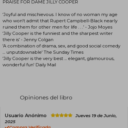
PRAISE FOR DAME JILLY COOPER
‘Joyful and mischievous. I know of no woman my age
who won't admit that Rupert Campbell-Black nearly
ruined them for other men for life . . .’ - Jojo Moyes
‘Jilly Cooper is the funniest and the sharpest writer
there is’ - Jenny Colgan
'A combination of drama, sex, and good social comedy
... unputdownable' The Sunday Times
'Jilly Cooper is the very best ... elegant, glamourous,
wonderful fun' Daily Mail
Opiniones del libro
Usuario Anónimo
Jueves 19 de Junio,
2025
Compra Verificada