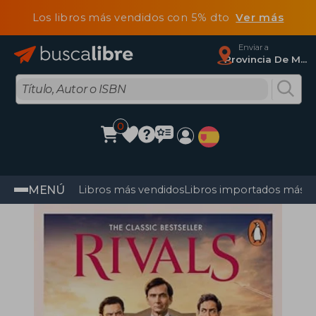
Los libros más vendidos con 5% dto
Ver más
Enviar a
Provincia De Madrid
0
MENÚ
Libros más vendidos
Libros importados más v