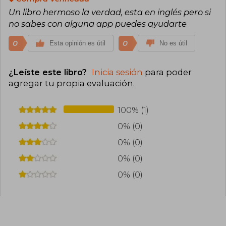
Un libro hermoso la verdad, esta en inglés pero si
no sabes con alguna app puedes ayudarte
0
0
Esta opinión es útil
No es útil
¿Leíste este libro?
Inicia sesión
para poder
agregar tu propia evaluación
.
100% (1)
0% (0)
0% (0)
0% (0)
0% (0)