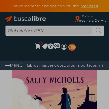
Los libros más vendidos con 5% dto
Ver más
Enviar a
Provincia De Madrid
0
MENÚ
Libros más vendidos
Libros importados más v