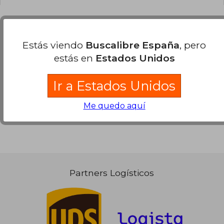
Opiniones sobre Buscalibre
Estás viendo
Buscalibre España
, pero
estás en
Estados Unidos
Ver más opiniones de clientes
Ir a Estados Unidos
Me quedo aquí
Partners Logísticos