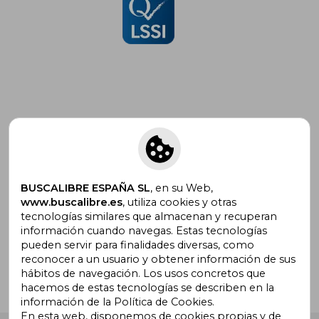
Suscríbete para recibir ofertas y
promociones
BUSCALIBRE ESPAÑA SL
, en su Web,
www.buscalibre.es
, utiliza cookies y otras
tecnologías similares que almacenan y recuperan
¿Necesitas ayuda?
información cuando navegas. Estas tecnologías
pueden servir para finalidades diversas, como
reconocer a un usuario y obtener información de sus
Ir a Centro de Soporte
hábitos de navegación. Los usos concretos que
hacemos de estas tecnologías se describen en la
información de la Política de Cookies.
En esta web, disponemos de cookies propias y de