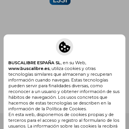
Suscríbete para recibir ofertas y
promociones
BUSCALIBRE ESPAÑA SL
, en su Web,
www.buscalibre.es
, utiliza cookies y otras
tecnologías similares que almacenan y recuperan
¿Necesitas ayuda?
información cuando navegas. Estas tecnologías
pueden servir para finalidades diversas, como
reconocer a un usuario y obtener información de sus
Ir a Centro de Soporte
hábitos de navegación. Los usos concretos que
hacemos de estas tecnologías se describen en la
información de la Política de Cookies.
En esta web, disponemos de cookies propias y de
terceros para el acceso y registro al formulario de los
Buscalibre España
. Calle Energía, 65, Nave 3 (08940),
usuarios. La información sobre las cookies la recibirá
Cornellà de Llobregat, Barcelona. Derechos Reservados.