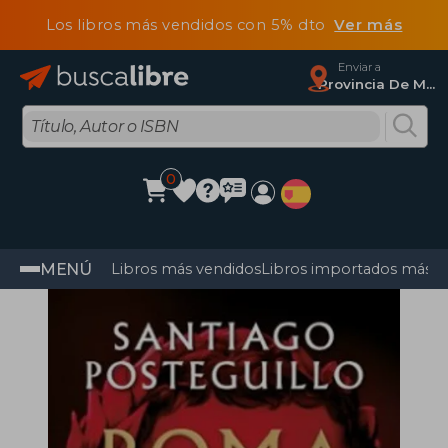
Los libros más vendidos con 5% dto
Ver más
Enviar a
Provincia De Madrid
0
MENÚ
Libros más vendidos
Libros importados más v