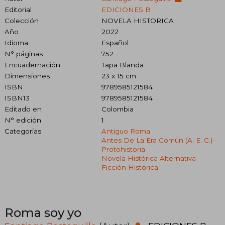
Editorial
EDICIONES B
Colección
NOVELA HISTORICA
Año
2022
Idioma
Español
N° páginas
752
Encuadernación
Tapa Blanda
Dimensiones
23 x 15 cm
ISBN
9789585121584
ISBN13
9789585121584
Editado en
Colombia
N° edición
1
Categorías
Antiguo Roma
Antes De La Era Común (a. E. C.)-
Protohistoria
Novela Histórica Alternativa
Ficción Histórica
Roma soy yo