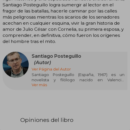
Santiago Posteguillo logra sumergir al lector en el
fragor de las batallas, hacerle caminar por las calles
más peligrosas mientras los sicarios de los senadores
acechan en cualquier esquina, vivir la gran historia de
amor de Julio César con Cornelia, su primera esposa, y
comprender, en definitiva, cómo fueron los orígenes
del hombre tras el mito.
Santiago Posteguillo
(Autor)
Ver Página del Autor
Santiago Posteguillo (España, 1967) es un
novelista y filólogo nacido en Valencia,
Ver más
especializado en novela histórica ambientada
en la antigua Roma. Es autor de trilogías exitosas
como la de Escipión (Africanus, el hijo del
cónsul, Las legiones malditas, La traición de
Roma) y la de Trajano. Su novela Yo, Julia obtuvo
el Premio Planeta en 2018, consolidando su
prestigio como uno de los principales autores
Opiniones del libro
de novela histórica en español. Además de su
labor literaria, es profesor universitario de