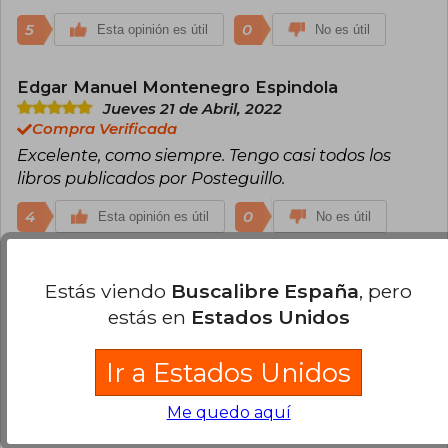
5
0
Esta opinión es útil
No es útil
Edgar Manuel Montenegro Espindola
Jueves 21 de Abril, 2022
Compra Verificada
Excelente, como siempre. Tengo casi todos los
libros publicados por Posteguillo.
4
0
Esta opinión es útil
No es útil
Cargar más opiniones del libro
Estás viendo
Buscalibre España
, pero
estás en
Estados Unidos
¿Leíste este libro?
Inicia sesión
para poder
agregar tu propia evaluación
.
Ir a Estados Unidos
92% (45)
Me quedo aquí
8% (4)