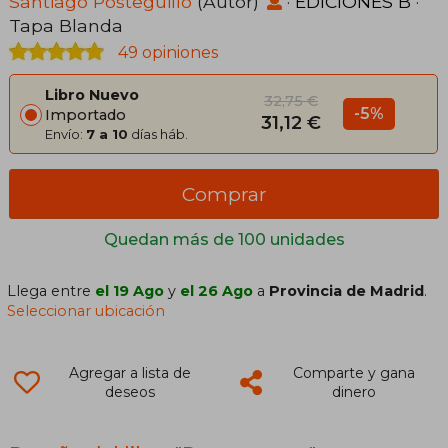
Santiago Posteguillo
(Autor)
·
EDICIONES B
·
Tapa Blanda
49 opiniones
Libro Nuevo
32,75 €
-5%
Importado
31,12 €
Envío:
7 a 10
días háb.
Comprar
Quedan más de 100 unidades
Llega entre
el 19 Ago
y
el 26 Ago
a
Provincia de Madrid
.
Seleccionar ubicación
Agregar a lista de
Comparte y gana
deseos
dinero