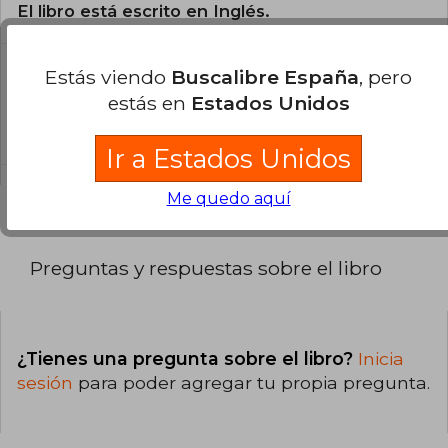
El libro está escrito en Inglés.
Estás viendo
Buscalibre España
, pero
¿Cuál es la encuadernación de este libro?
estás en
Estados Unidos
La encuadernación de esta edición es Tapa
Blanda.
Ir a Estados Unidos
Me quedo aquí
Preguntas y respuestas sobre el libro
¿Tienes una pregunta sobre el libro?
Inicia
sesión
para poder agregar tu propia pregunta.