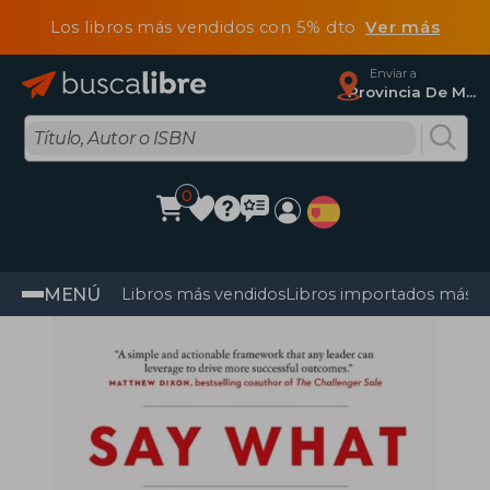
Los libros más vendidos con 5% dto
Ver más
Enviar a
Provincia De Madrid
0
MENÚ
Libros más vendidos
Libros importados más v