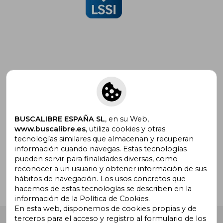
Suscríbete para recibir ofertas y
promociones
BUSCALIBRE ESPAÑA SL
, en su Web,
www.buscalibre.es
, utiliza cookies y otras
tecnologías similares que almacenan y recuperan
¿Necesitas ayuda?
información cuando navegas. Estas tecnologías
pueden servir para finalidades diversas, como
reconocer a un usuario y obtener información de sus
Ir a Centro de Soporte
hábitos de navegación. Los usos concretos que
hacemos de estas tecnologías se describen en la
información de la Política de Cookies.
En esta web, disponemos de cookies propias y de
terceros para el acceso y registro al formulario de los
Buscalibre España
. Calle Energía, 65, Nave 3 (08940),