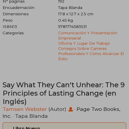
N° páginas
192
Encuadernación
Tapa Blanda
Dimensiones
17.8 x 12.7 x 2.5 cm
Peso
0.45 kg.
ISBN13
9781774583531
Categorías
Comunicación Y Presentación
Empresarial
Oficina Y Lugar De Trabajo
Consejos Sobre Carreras
Profesionales Y Cómo Alcanzar El
Éxito
Say What They Can't Unhear: The 9
Principles of Lasting Change (en
Inglés)
Tamsen Webster
(Autor)
·
Page Two Books,
Inc.
· Tapa Blanda
Libro Nuevo