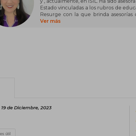
y , actualmente, en ISIL. Ha sido asesor
Estado vinculadas a los rubros de educa
Resurge con la que brinda asesorías 
países como Colombia, Chile, Bolivia y 
Ver más
terapias para el manejo de emociones y 
MianXiang (Lectura de Rostro Orienta
verbal y grafología. Fue jurado en el
sobre fenómenos paranormales. Ent
Lesiones de amor, Destellos de Luna, 
asesinas.
 19 de Diciembre, 2023
es útil