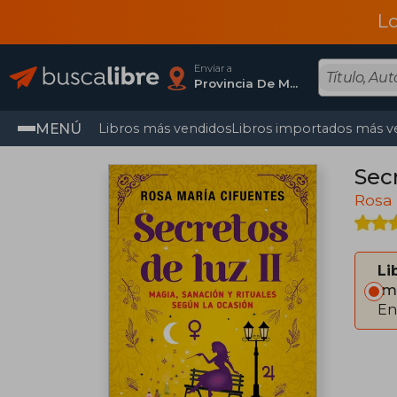
L
Enviar a
Provincia De Madrid
MENÚ
Libros más vendidos
Libros importados más v
Secr
Rosa 
Li
Im
En