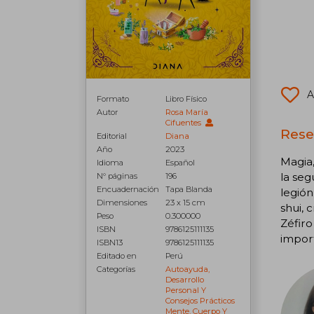
A
Formato
Libro Físico
Autor
Rosa María
Cifuentes
Reseñ
Editorial
Diana
Año
2023
Magia,
Idioma
Español
la seg
N° páginas
196
Encuadernación
Tapa Blanda
legión
Dimensiones
23 x 15 cm
shui, 
Peso
0.300000
Zéfiro
ISBN
9786125111135
import
ISBN13
9786125111135
Editado en
Perú
Categorías
Autoayuda,
Desarrollo
Personal Y
Consejos Prácticos
Mente, Cuerpo Y