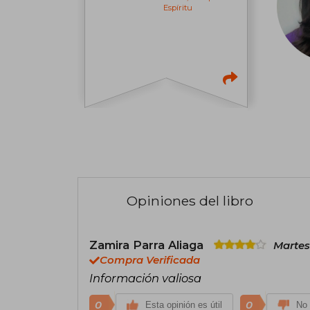
Espíritu
Opiniones del libro
Zamira Parra Aliaga
Martes
Compra Verificada
Información valiosa
0
0
Esta opinión es útil
No 