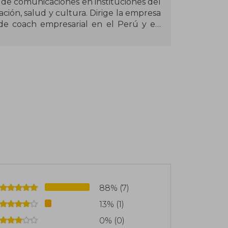
a de comunicaciones en instituciones del
ción, salud y cultura. Dirige la empresa
de coach empresarial en el Perú y en
Uruguay. Como coach terapéutico realiza
el autoconocimiento. Es especialista en
l), morfopsicología, comunicación no
 programa "Psíquicos" (2013), programa
re sus títulos publicados destacan
Cómo aman ellos, Cómo aman ellas y 13
88% (7)
13% (1)
0% (0)