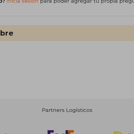
o?
Inicia sesión
para poder agregar tu propia preg
ibre
Partners Logísticos