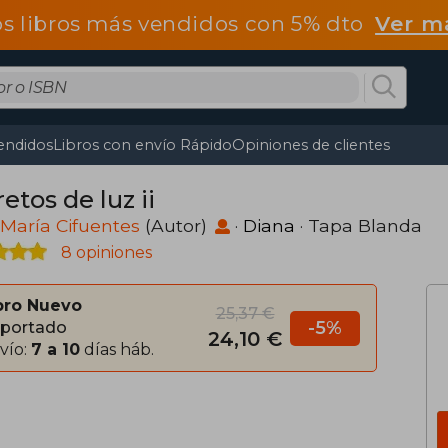
os libros más vendidos con 5% dto
Ver m
endidos
Libros con envío Rápido
Opiniones de clientes
etos de luz ii
María Cifuentes
(Autor)
·
Diana
· Tapa Blanda
8 opiniones
bro Nuevo
25,37 €
-5%
portado
24,10 €
vío:
7 a 10
días háb.