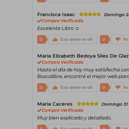
Francisca Isaac
Domingo 24
Compra Verificada
Excelente Libro ☺️
0
0
Esta opinión es útil
No 
María Elízabeth Bedoya Siles De Glaz
Compra Verificada
Hasta el día de hoy muy satisfecha con
Buscalibre, encontré el mejor web para
0
0
Esta opinión es útil
No 
Maria Caceres
Domingo 31 
Compra Verificada
Muy bien explicado y detallado.
0
0
Esta opinión es útil
No 