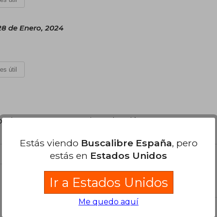
8 de Enero, 2024
es útil
poder agregar tu propia evaluación
.
Estás viendo
Buscalibre España
, pero
estás en
Estados Unidos
el libro
Ir a Estados Unidos
Me quedo aquí