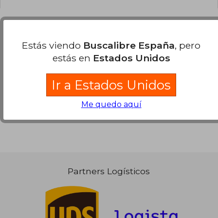
Opiniones sobre Buscalibre
Estás viendo
Buscalibre España
, pero
estás en
Estados Unidos
Ver más opiniones de clientes
Ir a Estados Unidos
Me quedo aquí
Partners Logísticos