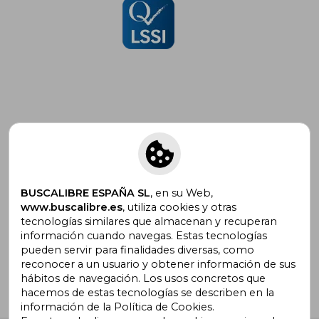
Suscríbete para recibir ofertas y
promociones
BUSCALIBRE ESPAÑA SL
, en su Web,
www.buscalibre.es
, utiliza cookies y otras
tecnologías similares que almacenan y recuperan
¿Necesitas ayuda?
información cuando navegas. Estas tecnologías
pueden servir para finalidades diversas, como
reconocer a un usuario y obtener información de sus
Ir a Centro de Soporte
hábitos de navegación. Los usos concretos que
hacemos de estas tecnologías se describen en la
información de la Política de Cookies.