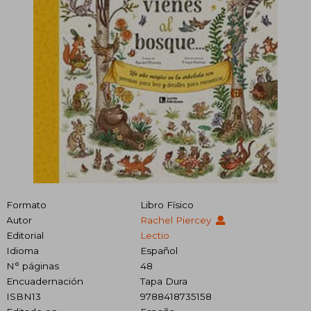
Formato
Libro Físico
Autor
Rachel Piercey
Editorial
Lectio
Idioma
Español
N° páginas
48
Encuadernación
Tapa Dura
ISBN13
9788418735158