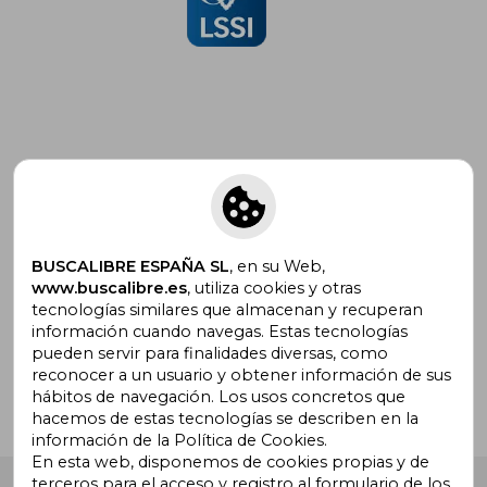
Suscríbete para recibir ofertas y
promociones
BUSCALIBRE ESPAÑA SL
, en su Web,
www.buscalibre.es
, utiliza cookies y otras
tecnologías similares que almacenan y recuperan
¿Necesitas ayuda?
información cuando navegas. Estas tecnologías
pueden servir para finalidades diversas, como
reconocer a un usuario y obtener información de sus
Ir a Centro de Soporte
hábitos de navegación. Los usos concretos que
hacemos de estas tecnologías se describen en la
información de la Política de Cookies.
En esta web, disponemos de cookies propias y de
terceros para el acceso y registro al formulario de los