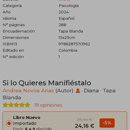
Categoría
Psicología
Año
2024
Idioma
Español
N° páginas
288
Encuadernación
Tapa Blanda
Dimensiones
15x23cm
ISBN13
9786287570962
Editado en
Colombia
N° edición
1
Si lo Quieres Manifiéstalo
Andrea Novoa Arias
(Autor)
·
Diana
· Tapa
Blanda
19 opiniones
Libro Nuevo
25,44 €
-5%
Importado
24,16 €
Envío:
6 a 9
días háb.