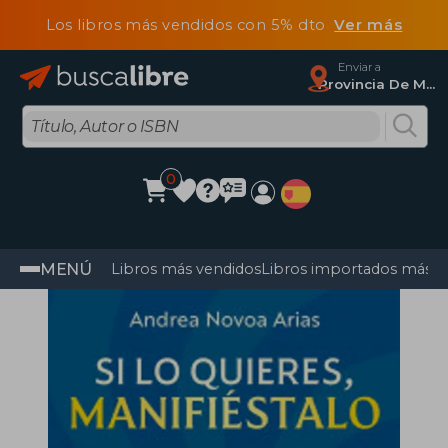
Los libros más vendidos con 5% dto
Ver más
Enviar a
Provincia De Madrid
0
MENÚ
Libros más vendidos
Libros importados más v