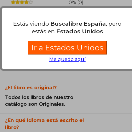
0% (0)
0% (0)
0% (0)
Estás viendo
Buscalibre España
, pero
estás en
Estados Unidos
5% (1)
Ir a Estados Unidos
Me quedo aquí
Preguntas frecuentes sobre el libro
¿El libro es original?
Todos los libros de nuestro
catálogo son Originales.
¿En qué Idioma está escrito el
libro?