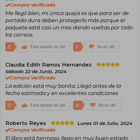
Cementerio de animales y La milla verde,
Compra Verificada
muchos de ellos adaptados exitosamente al
Me llegó bien, mi única queja es que para ser de
cine y la televisión. Su narrativa, caracterizada
por explorar los rincones más oscuros de la
portada dura deben protegerlo más porque el
mente humana y de la sociedad, ha vendido
paquete está casi un mes dando vueltas por todo
más de 500 millones de ejemplares y ha sido
los correos.
traducida a decenas de idiomas.
5
1
Esta opinión es útil
No es útil
A lo largo de su carrera, King ha recibido
numerosos reconocimientos, entre los que
destacan el National Book Award a la
Claudia Edith Ramos Hernandez
contribución a la literatura estadounidense
(2003), la Medalla Nacional de las Artes (2015) y
Sábado 22 de Junio, 2024
decenas de premios Bram Stoker, World
Compra Verificada
Fantasy, British Fantasy y Edgar, entre otros.
La edición está muy bonita. Llegó antes de la
Considerado el “rey del terror”, su obra ha
influido de manera profunda en la cultura
fecha estimada y en excelentes condiciones
popular y sigue siendo un referente
imprescindible para lectores y escritores de
3
0
Esta opinión es útil
No es útil
ficción. Actualmente vive en Maine, donde
continúa escribiendo y participando
activamente en la vida cultural y social
Roberto Reyes
Lunes 01 de Julio, 2024
estadounidense.
Compra Verificada
El libro está hermoso, llego en muy buen estado,