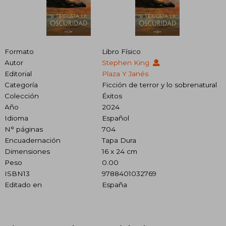
Formato
Libro Físico
Autor
Stephen King
Editorial
Plaza Y Janés
Categoría
Ficción de terror y lo sobrenatural
Colección
Éxitos
Año
2024
Idioma
Español
N° páginas
704
Encuadernación
Tapa Dura
Dimensiones
16 x 24 cm
Peso
0.00
ISBN13
9788401032769
Editado en
España