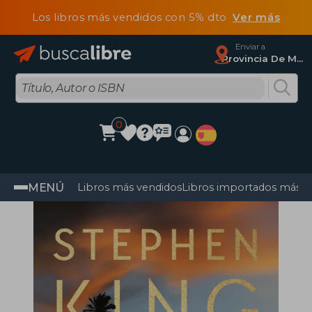
Los libros más vendidos con 5% dto
Ver más
Enviar a
Provincia De Madrid
0
MENÚ
Libros más vendidos
Libros importados más v