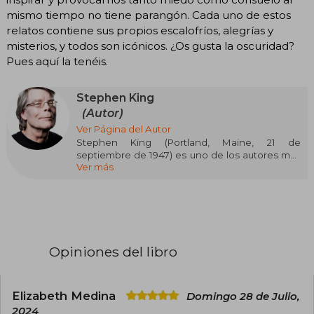
mismo tiempo no tiene parangón. Cada uno de estos
relatos contiene sus propios escalofríos, alegrías y
misterios, y todos son icónicos. ¿Os gusta la oscuridad?
Pues aquí la tenéis.
Stephen King
(Autor)
Ver Página del Autor
Stephen King (Portland, Maine, 21 de
septiembre de 1947) es uno de los autores más
Ver más
influyentes y prolíficos de la literatura
contemporánea, célebre por revitalizar el
género del terror y conquistar a millones de
lectores en todo el mundo. Se graduó en
Lengua Inglesa por la Universidad de Maine y
trabajó como profesor antes de dedicarse por
completo a la escritura tras el éxito de su
Opiniones del libro
primera novela, Carrie (1974). Desde entonces,
ha publicado más de 60 novelas y cientos de
relatos cortos, muchos bajo el seudónimo
Richard Bachman, con títulos emblemáticos
Elizabeth Medina
Domingo 28 de Julio,
como El resplandor, IT, Misery, La torre oscura,
2024