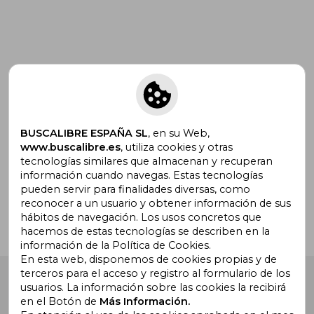
Suscríbete para recibir ofertas y
promociones
BUSCALIBRE ESPAÑA SL
, en su Web,
www.buscalibre.es
, utiliza cookies y otras
tecnologías similares que almacenan y recuperan
¿Necesitas ayuda?
información cuando navegas. Estas tecnologías
pueden servir para finalidades diversas, como
reconocer a un usuario y obtener información de sus
Ir a Centro de Soporte
hábitos de navegación. Los usos concretos que
hacemos de estas tecnologías se describen en la
información de la Política de Cookies.
En esta web, disponemos de cookies propias y de
terceros para el acceso y registro al formulario de los
Buscalibre España
. Calle Energía, 65, Nave 3 (08940),
usuarios. La información sobre las cookies la recibirá
Cornellà de Llobregat, Barcelona. Derechos Reservados.
en el Botón de
Más Información.