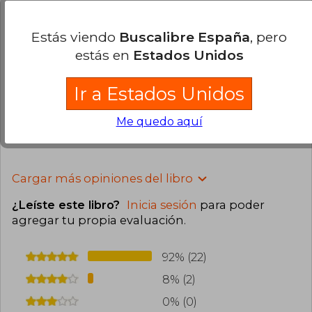
3
0
Esta opinión es útil
No es útil
Estás viendo
Buscalibre España
, pero
estás en
Estados Unidos
Federico Lopez
Martes 04 de
Noviembre, 2025
Compra Verificada
Ir a Estados Unidos
Muy buena edición.
Me quedo aquí
0
0
Esta opinión es útil
No es útil
Cargar más opiniones del libro
¿Leíste este libro?
Inicia sesión
para poder
agregar tu propia evaluación
.
92% (22)
8% (2)
0% (0)