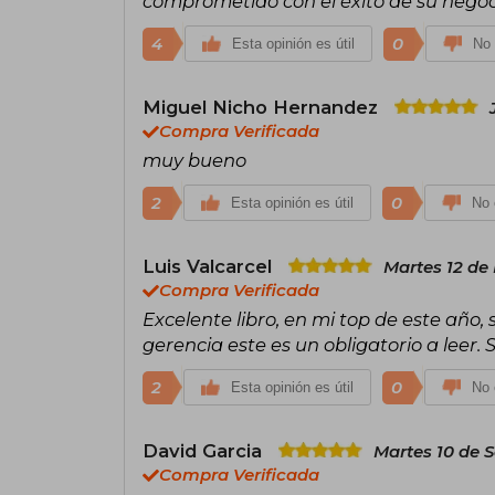
comprometido con el éxito de su negoc
4
0
Esta opinión es útil
No 
Miguel Nicho Hernandez
Compra Verificada
muy bueno
2
0
Esta opinión es útil
No 
Luis Valcarcel
Martes 12 de
Compra Verificada
Excelente libro, en mi top de este año,
gerencia este es un obligatorio a lee
2
0
Esta opinión es útil
No 
David Garcia
Martes 10 de 
Compra Verificada