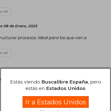
s útil
es 08 de Enero, 2025
tructurar procesos. Ideal para los que van a
s útil
poder agregar tu propia evaluación
.
Estás viendo
Buscalibre España
, pero
estás en
Estados Unidos
Ir a Estados Unidos
el libro