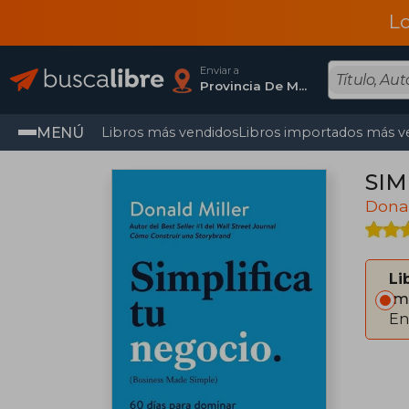
L
Enviar a
Provincia De Madrid
MENÚ
Libros más vendidos
Libros importados más v
SIM
Donal
Li
Im
En