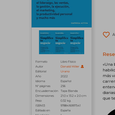
A
Rese
Formato
Libro Físico
«Una b
Autor
Donald Miller
habili
Editorial
Urano
más va
Año
2022
carrer
Idioma
Español
N° páginas
256
entend
Encuadernación
Tapa Blanda
diaria
Dimensiones
21.0 x 13.2 x 2.0 cm
que te
Peso
0.32 kg.
ISBN13
9788416997541
Editado en
España