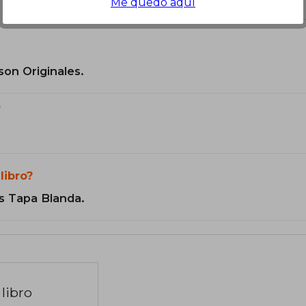
Me quedo aquí
son Originales.
?
libro?
s Tapa Blanda.
libro