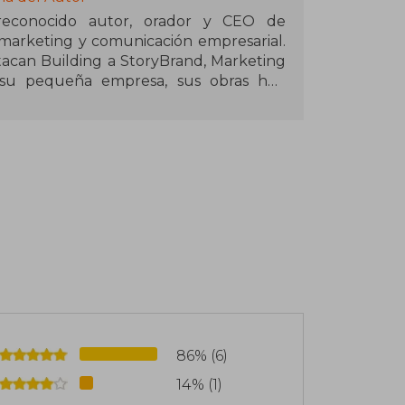
 reconocido autor, orador y CEO de
marketing y comunicación empresarial.
stacan Building a StoryBrand, Marketing
su pequeña empresa, sus obras han
de best sellers del New York Times.
para simplificar mensajes complejos y
 eficazmente con sus clientes. Además,
enta el podcast Building a StoryBrand,
ra el crecimiento empresarial.
86% (6)
14% (1)