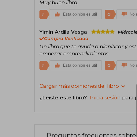
Muy buen libro.
1
0
Esta opinión es útil
No e
Yimin Ardila Vesga
Miércol
Compra Verificada
Un libro que te ayuda a planificar y es
empezar emprendimientos.
1
0
Esta opinión es útil
No e
Cargar más opiniones del libro
¿Leíste este libro?
Inicia sesión
para 
Preguntas frecuentes sobre 