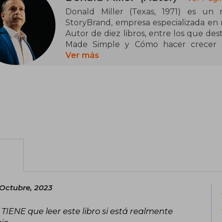
Donald Miller (Texas, 1971) es un
StoryBrand, empresa especializada en 
Autor de diez libros, entre los que de
Made Simple y Cómo hacer crecer 
permanecido más de un año en la lista 
Ver más
Miller es admirado por su capacidad 
ayudar a miles de empresas a conectar
es un conferenciante solicitado y pres
donde comparte estrategias prácticas pa
 Octubre, 2023
TIENE que leer este libro si está realmente