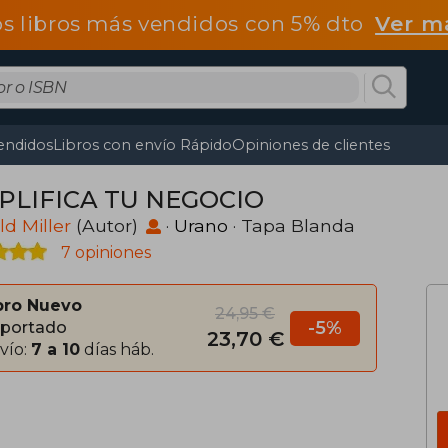
os libros más vendidos con 5% dto
Ver m
endidos
Libros con envío Rápido
Opiniones de clientes
PLIFICA TU NEGOCIO
d Miller
(Autor)
·
Urano
· Tapa Blanda
7 opiniones
bro Nuevo
24,95 €
-5%
portado
23,70 €
vío:
7 a 10
días háb.