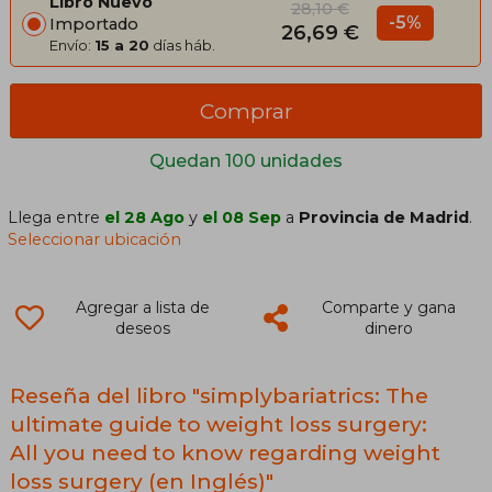
Libro Nuevo
28,10 €
-5%
Importado
26,69 €
Envío:
15 a 20
días háb.
Comprar
Quedan 100 unidades
Llega entre
el 28 Ago
y
el 08 Sep
a
Provincia de Madrid
.
Seleccionar ubicación
Agregar a lista de
Comparte y gana
deseos
dinero
Reseña del libro "simplybariatrics: The
ultimate guide to weight loss surgery:
All you need to know regarding weight
loss surgery (en Inglés)"