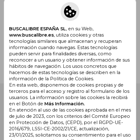
Suscríbete para recibir ofertas y
promociones
BUSCALIBRE ESPAÑA SL
, en su Web,
www.buscalibre.es
, utiliza cookies y otras
tecnologías similares que almacenan y recuperan
¿Necesitas ayuda?
información cuando navegas. Estas tecnologías
pueden servir para finalidades diversas, como
reconocer a un usuario y obtener información de sus
Ir a Centro de Soporte
hábitos de navegación. Los usos concretos que
hacemos de estas tecnologías se describen en la
información de la Política de Cookies.
En esta web, disponemos de cookies propias y de
terceros para el acceso y registro al formulario de los
Buscalibre España
. Calle Energía, 65, Nave 3 (08940),
usuarios. La información sobre las cookies la recibirá
Cornellà de Llobregat, Barcelona. Derechos Reservados.
en el Botón de
Más Información.
En atención al uso de las cookies aprobada en el mes
de julio de 2023, con los criterios del Comité Europeo
en Protección de Datos, (CEPD), por el RGPD-UE-
2016/679, LSSI-CE-2002/21/CE, actualización,
23/01/2025, solicitamos su consentimiento para el uso