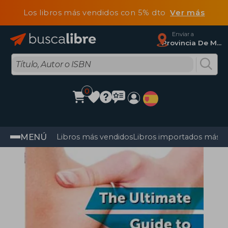
Los libros más vendidos con 5% dto
Ver más
Enviar a
Provincia De Madrid
0
MENÚ
Libros más vendidos
Libros importados más v