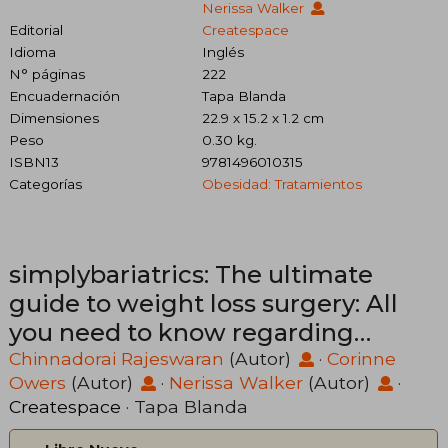
Nerissa Walker
Editorial
Createspace
Idioma
Inglés
N° páginas
222
Encuadernación
Tapa Blanda
Dimensiones
22.9 x 15.2 x 1.2 cm
Peso
0.30 kg.
ISBN13
9781496010315
Categorías
Obesidad: Tratamientos
simplybariatrics: The ultimate
guide to weight loss surgery: All
you need to know regarding
weight loss surgery (en Inglés)
Chinnadorai Rajeswaran
(Autor)
·
Corinne
Owers
(Autor)
·
Nerissa Walker
(Autor)
·
Createspace
· Tapa Blanda