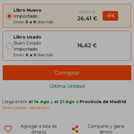
Libro Nuevo
27,80 €
-5%
Importado
26,41 €
Envío:
5 a 8
días háb.
Libro Usado
Buen Estado
16,62 €
Importado
Envío:
6 a 9
días háb.
Comprar
Última Unidad
Llega entre
el 14 Ago
y
el 21 Ago
a
Provincia de Madrid
.
Seleccionar ubicación
Agregar a lista de
Comparte y gana
deseos
dinero