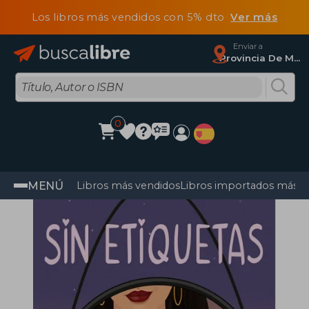
Los libros más vendidos con 5% dto
Ver más
Enviar a
Provincia De Madrid
0
MENÚ
Libros más vendidos
Libros importados más v