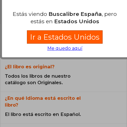
3% (1)
9% (3)
Estás viendo
Buscalibre España
, pero
estás en
Estados Unidos
Ir a Estados Unidos
Preguntas frecuentes sobre el libro
Me quedo aquí
¿El libro es original?
Todos los libros de nuestro
catálogo son Originales.
¿En qué Idioma está escrito el
libro?
El libro está escrito en Español.