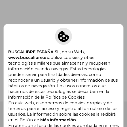
Suscríbete para recibir ofertas y
promociones
BUSCALIBRE ESPAÑA SL
, en su Web,
www.buscalibre.es
, utiliza cookies y otras
tecnologías similares que almacenan y recuperan
¿Necesitas ayuda?
información cuando navegas. Estas tecnologías
pueden servir para finalidades diversas, como
reconocer a un usuario y obtener información de sus
Ir a Centro de Soporte
hábitos de navegación. Los usos concretos que
hacemos de estas tecnologías se describen en la
información de la Política de Cookies.
En esta web, disponemos de cookies propias y de
terceros para el acceso y registro al formulario de los
Buscalibre España
. Calle Energía, 65, Nave 3 (08940),
usuarios. La información sobre las cookies la recibirá
Cornellà de Llobregat, Barcelona. Derechos Reservados.
en el Botón de
Más Información.
En atención al uso de las cookies aprobada en el mes