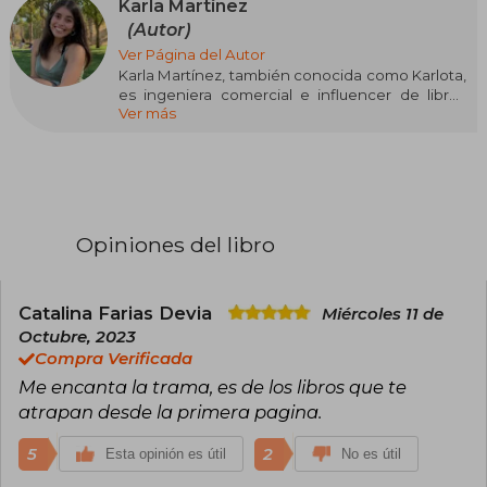
Karla Martínez
(Autor)
Ver Página del Autor
Karla Martínez, también conocida como Karlota,
es ingeniera comercial e influencer de libros
Ver más
desde el 2014. En Instagram (@karlota.martinz)
cuenta con una fiel red de 119 mil seguidores y
en TikTok con 151 mil seguidores. Dedica todo su
tiempo libre a encontrar nuevas historias con las
que obsesionarse y a escribir novelas en las que
esconderse del mundo real. Su carrera en redes
sociales comenzó en YouTube y se fue
Opiniones del libro
expandiendo a Instagram y Tiktok,
posicionándola ahora como la bookfluencer
chilena con más seguidores.
Catalina Farias Devia
Miércoles 11 de
Octubre, 2023
Compra Verificada
Me encanta la trama, es de los libros que te
atrapan desde la primera pagina.
5
2
Esta opinión es útil
No es útil